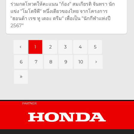
ร่วมกดโหวตให้คะแนน "ก้อง" สมเกียรติ จันทรา นัก
แข่ง "โมโตจีพี" หนึ่งเดียวของไทย จากโครงการ
"ฮอนด้า เรซ ทู เดอะ ดรีม" เพื่อเป็น "นักกีฬาแห่งปี
2567"
1
2
3
4
5
6
7
8
9
10
PARTNER