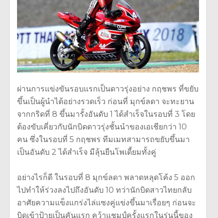
ผ่านการแข่งขันรอบแรกเป็นดาวรุ่
งอย่าง กฤชพร ที่ขยับ
ขึ้นเป็นผู้นำได้อย่
างรวดเร็ว ก่อนที่ มุกข์ลดา จะทะยาน
จากกริดที่ 8 ขึ้นมารั้งอันดับ 1 ได้สำเร็จในรอบที่ 3 โดย
ต้องขับเคี่ยวกับนักบิดดาวรุ่
งชั้นนำของเอเชียกว่า 10
คน ซึ่งในรอบที่ 5 กฤชพร ทีมเมทสามารถขยับขึ้นมา
เป็นอั
นดับ 2 ได้สำเร็จ มีลุ้นยืนโพเดี้ยมทั้งคู่
อย่างไรก็ดี ในรอบที่ 8 มุกข์ลดา พลาดหลุดโค้ง 5 ออก
ไปทำให้ร่วงลงไปถึงอันดับ 10 ทว่านักบิดสาวไทยกลับ
อาศั
ยความแข็งแกร่งไล่แซงคู่แข่งขึ้
นมาเรื่อยๆ ก่อนจะ
บิดเข้าป้ายเป็นคันแรก คว้าแชมป์ครั้งแรกในรุ่นนี้
ของ