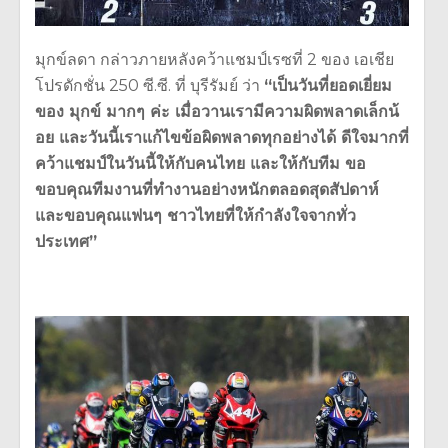
มุกข์ลดา กล่าวภายหลังคว้าแชมป์เรซที่ 2 ของ เอเชีย
โปรดักชั่น 250 ซี.ซี. ที่ บุรีรัมย์ ว่า
“เป็นวันที่ยอดเยี่ยม
ของ มุกข์ มากๆ ค่ะ เมื่อวานเรามีความผิดพลาดเล็กน้
อย และวันนี้เราแก้ไขข้อผิดพลาดทุ
กอย่างได้ ดีใจมากที่
คว้าแชมป์ในวันนี้ให้
กับคนไทย และให้กับทีม ขอ
ขอบคุณทีมงานที่ทำงานอย่างหนั
กตลอดสุดสัปดาห์
และขอบคุณแฟนๆ ชาวไทยที่ให้กำลังใจจากทั่
ว
ประเทศ”