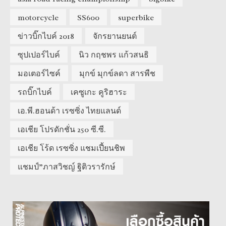
motorcycle
SS600
superbike
ข่าวบิ๊กไบค์ 2018
จักรยานยนต์
ซุปเปอร์ไบค์
นิว กฤชพร แก้วสนธิ
มอเตอร์ไซค์
มุกข์ มุกข์ลดา สารพืช
รถบิ๊กไบค์
เคซูเกะ คูริฮาระ
เอ.พี.ฮอนด้า เรซซิ่ง ไทยแลนด์
เอเชีย โปรดักชั่น 250 ซี.ซี.
เอเชีย โร้ด เรซซิ่ง แชมเปี้ยนชิพ
แชมป์”ภาสวิชญ์ ฐิติวรารักษ์