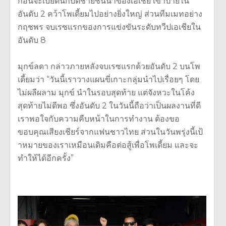
ก่อนจะเบียดนักบิดชายชั้
นนำของเอเชีย เข้าป้ายใน
อันดับ 2 คว้าโพเดี้ยมไปอย่างยิ่งใหญ่ ส่วนทีมเมทอย่าง
กฤชพร จบเรซแรกของการแข่งขันระดับทวี
ปเอเชียใน
อันดับ 8
มุกข์ลดา กล่าวภายหลังจบเรซแรกด้วยอันดับ 2 บนโพ
เดี้ยมว่า “วันนี้เราวางแผนขี่เกาะกลุ่
มนำไปเรื่อยๆ โดย
ไม่ผลีผลาม มุกข์ นำในรอบสุดท้าย แต่จังหวะในโค้ง
สุดท้ายไม่ดีพอ ซึ่งอันดับ 2 ในวันนี้ถือว่าเป็นผลงานที่ดี
เราพอใจกับความคืบหน้
าในการทำงาน ต้องขอ
ขอบคุณเสียงเชียร์
จากแฟนชาวไทย ส่วนในวันพรุ่งนี้เป้
าหมายของเราเหมือนเดิมคือต่อสู้
เพื่อโพเดี้ยม และจะ
ทำให้ได้อีกครั้ง”