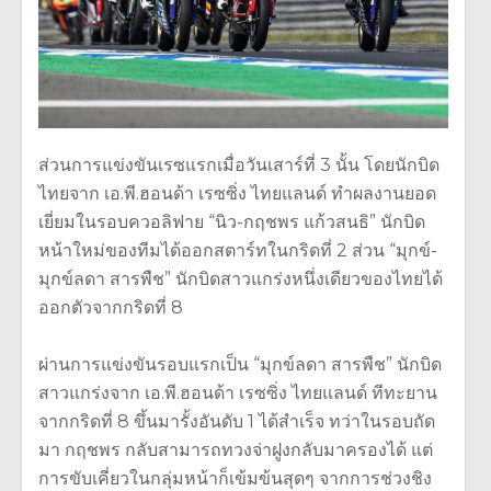
ส่วนการแข่งขันเรซแรกเมื่อวันเสาร์ที่ 3 นั้น โดยนักบิด
ไทยจาก เอ.พี.ฮอนด้า เรซซิ่ง ไทยแลนด์ ทำผลงานยอด
เยี่ยมในรอบควอลิฟาย “นิว-กฤชพร แก้วสนธิ” นักบิด
หน้าใหม่ของทีมได้
ออกสตาร์ทในกริดที่ 2 ส่วน “มุกข์-
มุกข์ลดา สารพืช” นักบิดสาวแกร่งหนึ่งเดี
ยวของไทยได้
ออกตัวจากกริดที่ 8
ผ่านการแข่งขันรอบแรกเป็น “มุกข์ลดา สารพืช” นักบิด
สาวแกร่งจาก เอ.พี.ฮอนด้า เรซซิ่ง ไทยแลนด์ ทีทะยาน
จากกริดที่ 8 ขึ้นมารั้งอันดับ 1 ได้สำเร็จ ทว่าในรอบถัด
มา กฤชพร กลับสามารถทวงจ่าฝูงกลั
บมาครองได้ แต่
การขับเคี่ยวในกลุ่มหน้าก็
เข้มข้นสุดๆ จากการช่วงชิง