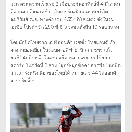
แรก ดวลความเร็วเรซ 2 เมื่อบ่ายวันอาทิตย์ที่ 4 มีนาคม
ที่ผ่านมา ที่สนามช้าง อินเตอร์เนชั่นแนล เซอร์กิต
จ.บุรีรัมย์ ระยะทางต่อรอบ 4.554 กิโลเมตร ซึ่งในรุ่น
เอเชีย โปรดักชั่น 250 ซี.ซี. แข่งขันทั้งสิ้น 10 รอบสนาม
โดยนักบิดไทยจาก เอ.พี.ฮอนด้า เรซซิ่ง ไทยแลนด์ ทำ
ผลงานยอดเยี่ยมในรอบควอลิฟาย “นิว-กฤชพร แก้ว
สนธิ” นักบิดหน้าใหม่ของทีม หมายเลข 35 ได้ออก
สตาร์ท ในกริดที่ 2 ส่วน “มุกข์-มุกข์ลดา สารพืช” นักบิด
สาวแกร่งหนึ่งเดี
ยวของไทยได้ หมายเลข 44 ได้ออกตัว
จากกริดที่ 8