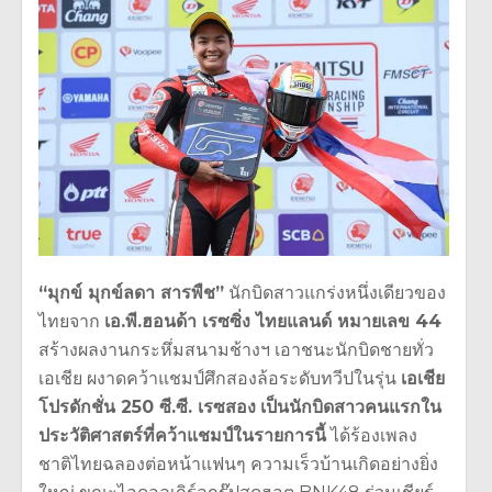
“มุกข์ มุกข์ลดา สารพืช”
นักบิดสาวแกร่งหนึ่งเดี
ยวของ
ไทยจาก
เอ.พี.ฮอนด้า เรซซิ่ง ไทยแลนด์ หมายเลข 44
สร้างผลงานกระหึ่มสนามช้างฯ เอาชนะนักบิดชายทั่ว
เอเชีย ผงาดคว้าแชมป์ศึกสองล้อระดับทวี
ปในรุ่น
เอเชีย
โปรดักชั่น 250 ซี.ซี. เรซสอง
เป็นนักบิดสาวคนแรกใน
ประวัติ
ศาสตร์ที่คว้าแชมป์ในรายการนี้
ได้ร้องเพลง
ชาติไทยฉลองต่อหน้
าแฟนๆ ความเร็วบ้านเกิดอย่างยิ่ง