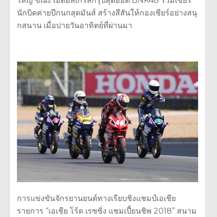
ใหญ่ ขณะไอดอลเกิร์ลกรุ๊ปสุดฮอต BNK48 ร่วมเชียร์
นักบิดค่ายปีกนกสุดมั
นส์ สร้างสีสันให้กองเชียร์อย่างสนุ
กสนาน เมื่อบ่ายวันอาทิตย์ที่ผ่านมา
การแข่งขันจักรยานยนต์ทางเรี
ยบชิงแชมป์เอเชีย
รายการ “เอเชีย โร้ด เรซซิ่ง แชมเปี้ยนชิพ 2018” สนาม