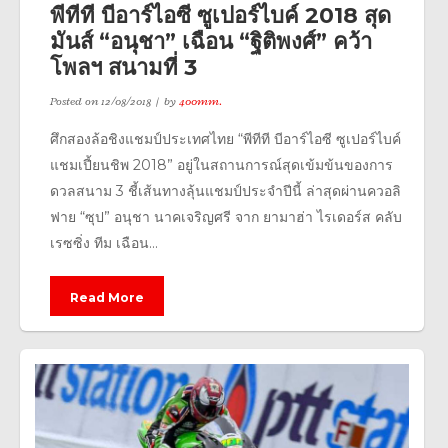
พีทีที บีอาร์ไอซี ซูเปอร์ไบค์ 2018 สุด
มันส์ “อนุชา” เฉือน “ฐิติพงศ์” คว้า
โพลฯ สนามที่ 3
Posted on
12/08/2018
by
400mm.
ศึกสองล้อชิงแชมป์ประเทศไทย “พีทีที บีอาร์ไอซี ซูเปอร์ไบค์
แชมเปี้ยนชิพ 2018” อยู่ในสถานการณ์สุดเข้มข้นของการ
ดวลสนาม 3 ชี้เส้นทางลุ้นแชมป์ประจำปีนี้ ล่าสุดผ่านควอลิ
ฟาย “ซุป” อนุชา นาคเจริญศรี จาก ยามาฮ่า ไรเดอร์ส คลับ
เรซซิ่ง ทีม เฉือน...
Read More