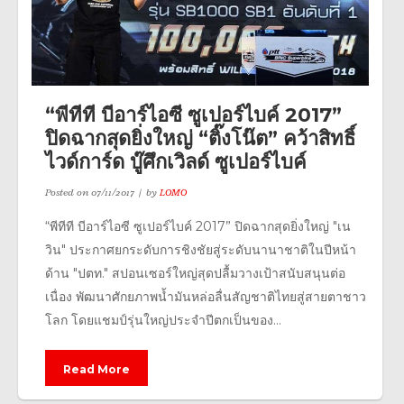
“พีทีที บีอาร์ไอซี ซูเปอร์ไบค์ 2017”
ปิดฉากสุดยิ่งใหญ่ “ติ๊งโน๊ต” คว้าสิทธิ์
ไวด์การ์ด บู๊ศึกเวิลด์ ซูเปอร์ไบค์
Posted on
07/11/2017
by
LOMO
“พีทีที บีอาร์ไอซี ซูเปอร์ไบค์ 2017” ปิดฉากสุดยิ่งใหญ่ "เน
วิน" ประกาศยกระดับการชิงชัยสู่ระดับนานาชาติในปีหน้า
ด้าน "ปตท." สปอนเซอร์ใหญ่สุดปลื้มวางเป้าสนับสนุนต่อ
เนื่อง พัฒนาศักยภาพน้ำมันหล่อลื่นสัญชาติไทยสู่สายตาชาว
โลก โดยแชมป์รุ่นใหญ่ประจำปีตกเป็นของ...
Read More