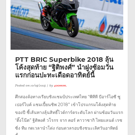
PTT BRIC Superbike 2018 ลุ้น
โค้งสุดท้าย “ฐิติพงศ์” นำฝูงซ้อมวัน
แรกก่อนปะทะเดือดอาทิตย์นี้
Posted on
10/08/2018
by
400mm.
ศึกสองล้อทางเรียบชิงแชมป์ประเทศไทย “พีทีที บีอาร์ไอซี ซู
เปอร์ไบค์ แชมเปี้ยนชิพ 2018” เข้าโปรแกรมโค้งสุดท้าย
ของปี ชี้เส้นทางลุ้นสิทธิ์ไวด์การ์ดระดับโลก ผ่านซ้อมวันแรก
“ติ๊งโน๊ต” ฐิติพงศ์ วโรกร จาก คอร์ คาวาซากิ ไทยแลนด์ เรซ
ซิ่ง ทีม กดเวลานำโด่ง ก่อนดวลรอบชิงชนะเลิศวันอาทิตย์