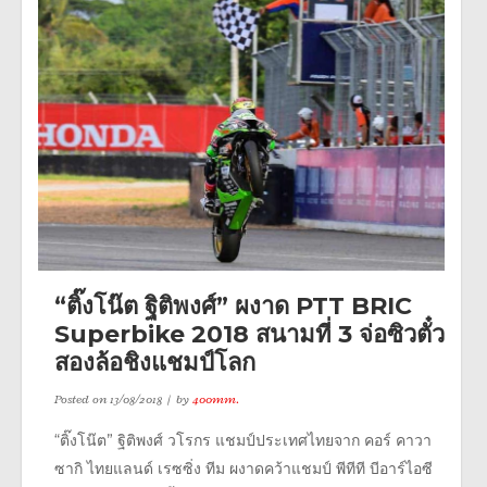
“ติ๊งโน๊ต ฐิติพงศ์” ผงาด PTT BRIC
Superbike 2018 สนามที่ 3 จ่อซิวตั๋ว
สองล้อชิงแชมป์โลก
Posted on
13/08/2018
by
400mm.
“ติ๊งโน๊ต” ฐิติพงศ์ วโรกร แชมป์ประเทศไทยจาก คอร์ คาวา
ซากิ ไทยแลนด์ เรซซิ่ง ทีม ผงาดคว้าแชมป์ พีทีที บีอาร์ไอซี