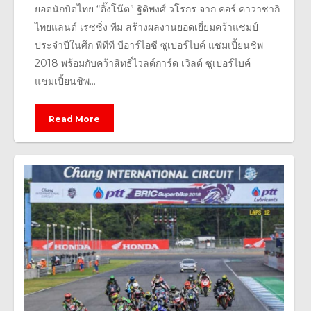
ยอดนักบิดไทย “ติ๊งโน๊ต” ฐิติพงศ์ วโรกร จาก คอร์ คาวาซากิ
ไทยแลนด์ เรซซิ่ง ทีม สร้างผลงานยอดเยี่ยมคว้าแชมป์
ประจำปีในศึก พีทีที บีอาร์ไอซี ซูเปอร์ไบค์ แชมเปี้ยนชิพ
2018 พร้อมกับคว้าสิทธิ์ไวลด์การ์ด เวิลด์ ซูเปอร์ไบค์
แชมเปี้ยนชิพ...
Read More