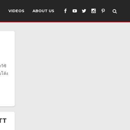
S
VIDEOS
ABOUT US
วิซิ
มโค้ง
PTT