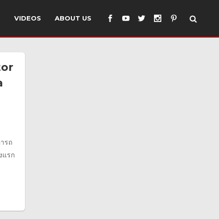
S
VIDEOS
ABOUT US
tor
a
คารถ
้งแรก