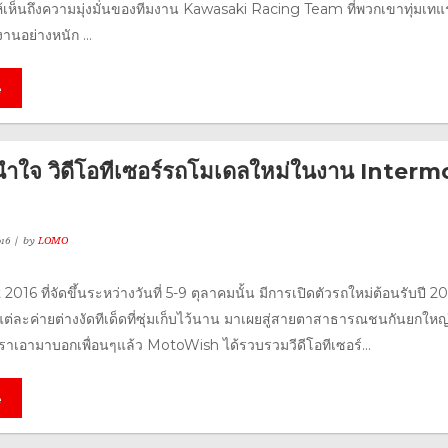
ห้เห็นถึงความมุ่งมั่นของทีมงาน Kawasaki Racing Team ที่พวกเขาทุ่มเทแ
นอย่างหนัก ...
e
หนำใจ วิดีโอทีเซอร์รถโมเดลใหม่ในงาน Interm
16
by
LOMO
016 ที่จัดขึ้นระหว่างวันที่ 5-9 ตุลาคมนั้น มีการเปิดตัวรถใหม่ต้อนรับปี 2
 แต่ละค่ายต่างงัดทีเด็ดที่ซุ่มเก็บไว้นาน มาเผยสู่สายตาสาธารณชนกันยกใหญ
เราเอามาบอกเพื่อนๆแล้ว MotoWish ได้รวบรวมวีดีโอทีเซอร์...
e