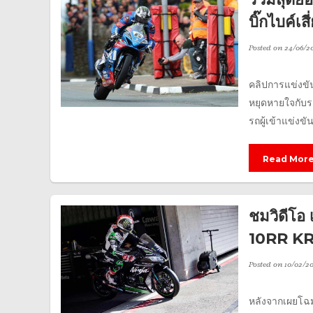
บิ๊กไบค์
Posted on
24/06/20
คลิปการแข่งขั
หยุดหายใจกับ
รถผู้เข้าแข่งขั
Read Mor
ชมวิดีโอ
10RR KRT 
Posted on
10/02/20
หลังจากเผยโฉม