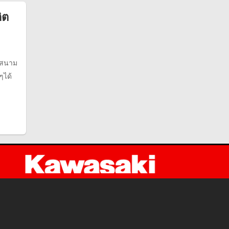
ิต
่สนาม
ๆได้