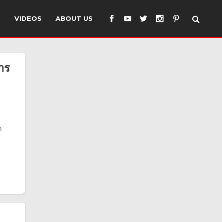
S
VIDEOS
ABOUT US
าร
ก