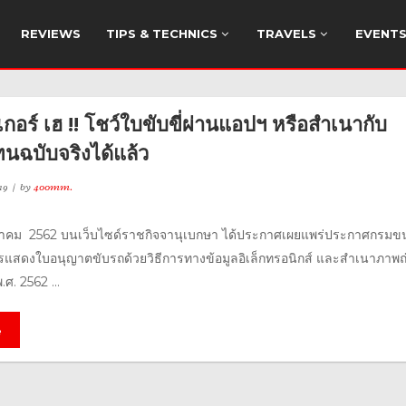
REVIEWS
TIPS & TECHNICS
TRAVELS
EVENT
เกอร์ เฮ !! โชว์ใบขับขี่ผ่านแอปฯ หรือสำเนากับ
นฉบับจริงได้แล้ว
19
by
400mm.
7 ตุลาคม 2562 บนเว็บไซด์ราชกิจจานุเบกษา ได้ประกาศเผยแพร่ประกาศกรมข
ารแสดงใบอนุญาตขับรถด้วยวิธีการทางข้อมูลอิเล็กทรอนิกส์ และสำเนาภาพถ
ศ. 2562 ...
e