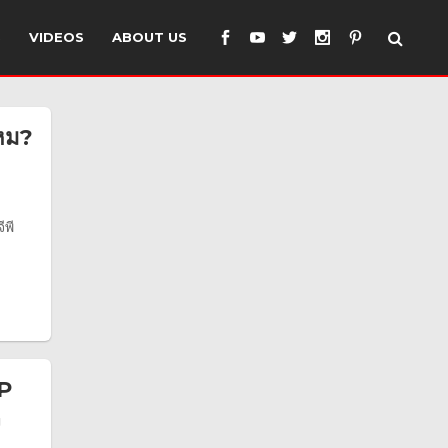
S
VIDEOS
ABOUT US
หม?
ีพี
GP
ง