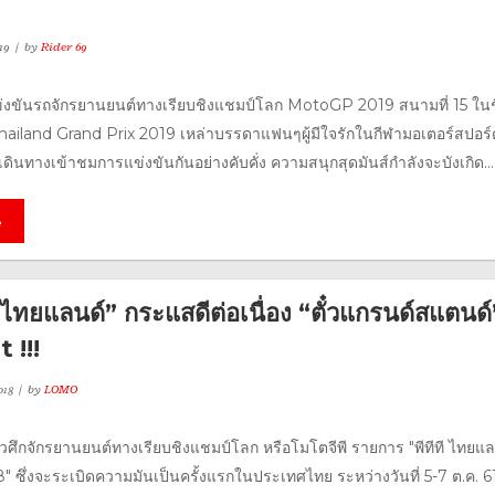
19
by
Rider 69
ข่งขันรถจักรยานยนต์ทางเรียบชิงแชมป์โลก MotoGP 2019 สนามที่ 15 ในช
ailand Grand Prix 2019 เหล่าบรรดาแฟนๆผู้มีใจรักในกีฬามอเตอร์สปอร์
ินทางเข้าชมการแข่งขันกันอย่างคับคั่ง ความสนุกสุดมันส์กำลังจะบังเกิด...
e
ไทยแลนด์” กระแสดีต่อเนื่อง “ตั๋วแกรนด์สแตนด์
 !!!
018
by
LOMO
วศึกจักรยานยนต์ทางเรียบชิงแชมป์โลก หรือโมโตจีพี รายการ "พีทีที ไทยแล
18" ซึ่งจะระเบิดความมันเป็นครั้งแรกในประเทศไทย ระหว่างวันที่ 5-7 ต.ค. 