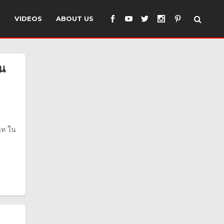
S
VIDEOS
ABOUT US
ุน
าท ใน