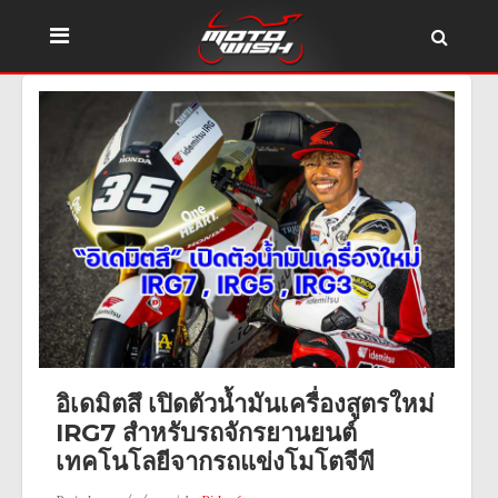
อิเดมิตสึ เปิดตัวน้ำมันเครื่องสูตรใหม่
IRG7 สำหรับรถจักรยานยนต์
เทคโนโลยีจากรถแข่งโมโตจีพี