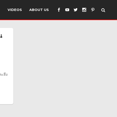
S
VIDEOS
ABOUT US
น
ตะลึง