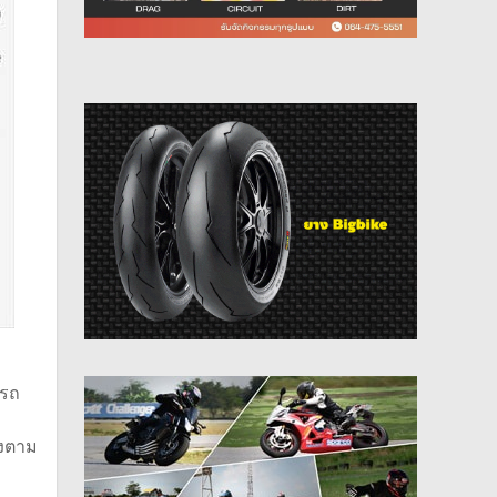
รถ
ยงตาม