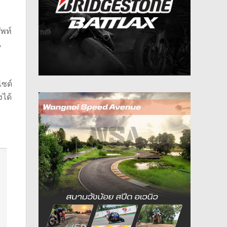
ัพท์
น
ไซด์
งได้