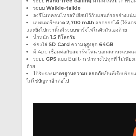
ระบบ
Hand-free calling
มีไมค์ในหมวก พร้อ
ระบบ Walkie-talkie
ลงรีโมทคอนโทรลที่เสียบไว้กับแฮนด์รถอย่างแน่
แบตเตอรี่ขนาด
2,700 mAh
ถอดออกได้ (ใช้แต่ระบ
และยิ่งไปกว่านั้นมีระบบชาร์จไฟในตัวมันเองด้วย
น้ำหนัก
1.5 กิโลกรัม
ช่องใส่
SD Card
ความจุสูงสุด
64GB
มี App เชื่อมต่อกับสมาร์ทโฟน บอกสถานะแบตเต
ระบบ
GPS
แบบ Built-in นำทางไปทุกที่ ไม่เพียงแ
ด้วย
ได้รับรอง
มาตรฐานความปลอดภัย
เป็นที่เรียบร้
ไม่ใช่ปัญหาอีกต่อไป