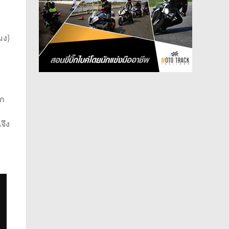
มง)
ีก
จึง