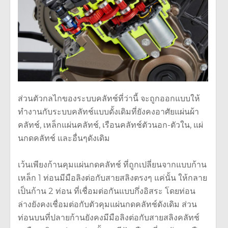
ส่วนตัวกลไกของระบบคลัทช์ที่ว่านี้ จะถูกออกแบบให้
ทำงานกับระบบคลัทช์แบบดั้งเดิมที่ยังคงอาศัยแผ่นผ้า
คลัทช์, เหล็กแผ่นคลัทช์, เรือนคลัทช์ตัวนอก-ตัวใน, แผ่
นกดคลัทช์ และอื่นๆดังเดิม
เว้นเพียงก้านคุมแผ่นกดคลัทช์ ที่ถูกเปลี่ยนจากแบบก้าน
เหล็ก 1 ท่อนมีมือลิงต่อกับสายสลิงตรงๆ แค่นั้น ให้กลาย
เป็นก้าน 2 ท่อน ที่เชื่อมต่อกันแบบกึ่งอิสระ โดยท่อน
ล่างยังคงเชื่อมต่อกับตัวคุมแผ่นกดคลัทช์ดังเดิม ส่วน
ท่อนบนที่ปลายก้านยังคงมีมือลิงต่อกับสายสลิงคลัทช์