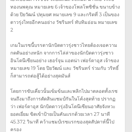
ทองนพคุณ หมายเลข 6 เจ้าของโพลโพซิชั่น ขนาบข้าง
ด้วย ปิยวัฒน์ ปทุมยศ หมายเลข 9 และกริดที่ 3 เป็นของ
ดาวรุ่งไทยอีกคนอย่าง วัชรินทร์ ทับทิมอ่อน หมายเลข
2
เกมในเรซนี้บรรดานักบิดดาวรุ่งชาวไทยต้องเจอความ
กดดันอย่างหนัก จากการไล่ล่าของนักบิดดาวรุ่งชาว
อินโดนีเซียนอย่าง เฮอร์จุน แอตน่า เฟอร์ดาอุส เจ้าของ
หมายเลข 19 โดย ปิยวัฒน์ และ วัชรินทร์ ร่วมกับ วริทธิ์
ก็สามารถต่อสู้ได้อย่างสุดมันส์
โดยการขับเคี่ยวนั้นเข้มข้นและพลิกไปมาตลอดทั้งเรซ
จนถึงมาถึงการตัดสินแชมป์กันในโค้งสุดท้าย ปรากฏ
ว่า เฟอร์ดาอุส นักบิดดาวรุ่งอินโดนีเซียนอาศัยจังหวะ
ยอดเยี่ยม ขิดเข้าป้ายเป็นคันแรกด้วยเวลา 27 นาที
45.372 วินาที คว้าแชมป์เรซแรกของสุดสัปดาห์นี้ไป
ครอง