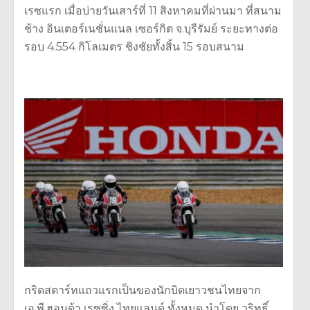
เรซแรก เมื่อบ่ายวันเสาร์ที่ 11 สิงหาคมที่ผ่านมา ที่สนาม
ช้าง อินเตอร์เนชั่นแนล เซอร์กิต จ.บุรีรัมย์ ระยะทางต่อ
รอบ 4.554 กิโลเมตร ชิงชัยทั้งสิ้น 15 รอบสนาม
กริดสตาร์ทแถวแรกเป็นของนักบิดเยาวชนไทยจาก
เอ.พี.ฮอนด้า เรซซิ่ง ไทยแลนด์ ทั้งหมด นำโดย วริทธิ์