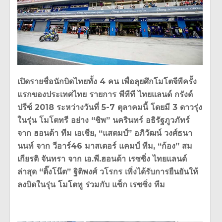
เปิดรายชื่อนักบิดไทยทั้ง 4 คน เพื่อลุยศึกโมโตจีพีครั้ง
แรกของ
ประเทศไทย รายการ พีทีที ไทยแลนด์ กรังด์
ปรีซ์ 2018 ระหว่างวันที่ 5-7 ตุลาคมนี้ โดยมี 3 ดาวรุ่ง
ในรุ่น โมโตทรี อย่าง “ชิพ” นครินทร์ อธิรัฐภูวภัทร์
จาก ฮอนด้า ทีม เอเชีย, “แสตมป์” อภิวัฒน์ วงศ์ธนา
นนท์ จาก วีอาร์46 มาสเตอร์ แคมป์ ทีม, “ก้อง” สม
เกียรติ จันทรา จาก เอ.พี.ฮอนด้า เรซซิ่ง ไทยแลนด์
ล่าสุด “ติ๊งโน๊ต” ฐิติพงศ์ วโรกร เพิ่งได้รับการยืนยันให้
ลงบิดใน
รุ่น โมโตทู ร่วมกับ แซ็ก เรซซิ่ง ทีม