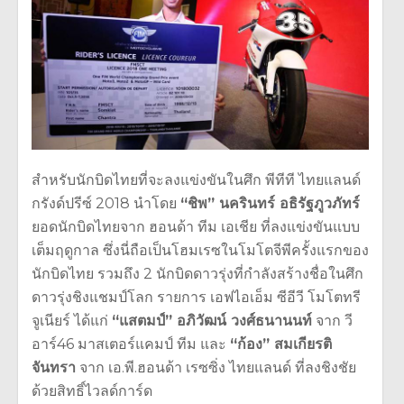
สำหรับนักบิดไทยที่จะลงแข่งขันใ
นศึก พีทีที ไทยแลนด์
กรังด์ปรีซ์ 2018 นำโดย
“ชิพ” นครินทร์ อธิรัฐภูวภัทร์
ยอดนักบิดไทยจาก ฮอนด้า ทีม เอเชีย ที่ลงแข่งขันแบบ
เต็มฤดูกาล ซึ่งนี่ถือเป็นโฮมเรซในโมโตจีพี
ครั้งแรกของ
นักบิดไทย รวมถึง 2 นักบิดดาวรุ่งที่กำลังสร้างชื่อ
ในศึก
ดาวรุ่งชิงแชมป์โลก รายการ เอฟไอเอ็ม ซีอีวี โมโตทรี
จูเนียร์ ได้แก่
“แสตมป์” อภิวัฒน์ วงศ์ธนานนท์
จาก วี
อาร์46 มาสเตอร์แคมป์ ทีม และ
“ก้อง” สมเกียรติ
จันทรา
จาก เอ.พี.ฮอนด้า เรซซิ่ง ไทยแลนด์ ที่ลงชิงชัย
ด้วยสิทธิ์ไวลด์การ์
ด