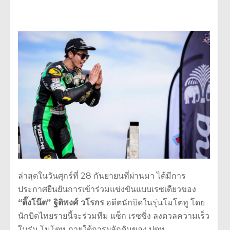
ล่าสุดในวันศุกร์ที่ 28 กันยายนที่ผ่านมา ได้มีการ
ประกาศยืนยันการเข้าร่วมแข่งขันแบบเรซเดียวของ
“ติ๊งโน๊ต” ฐิติพงศ์ วโรกร
อดีตนักบิดในรุ่นโมโตทู โดย
นักบิดไทยรายนี้จะร่วมทีม แซ็ก เรซซิ่ง ลงดวลความเร็ว
ในรุ่น โมโตทู ภายใต้การผลักดันของ ปตท.