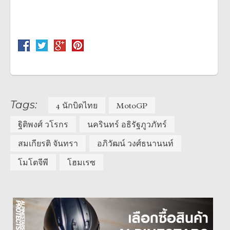
Tags:
4 นักบิดไทย
MotoGP
ฐิติพงศ์ วโรกร
นครินทร์ อธิรัฐภูวภัทร์
สมเกียรติ จันทรา
อภิวัฒน์ วงศ์ธนานนท์
โมโตจีพี
โฮมเรซ