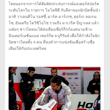
โดยนอกจากการได้สัมผัสประสบการณ์มอเตอร์สปอร์ต
ระดับโลกใน รายการ โมโตจีพี กับลีลาของนักบิดชั้นนำ
อาทิ วาเลนติโน รอสซี่, มาร์ค มาร์เกซ, ฮอร์เก ลอเรน
โซ, อันเดรีย โดวิซิโอโซ รวมถึง มาเวริค บีญาเลส แล้ว
แฟนๆ ชาวไทยจะได้ส่งเสียงเชียร์กึกก้องสนามช้าง
อินเตอร์เนชั่นแนล เซอร์กิต จ.บุรีรัมย์ เพื่อให้กำลังใจนัก
บิดชาวไทยทั้ง 4 คน ที่ลงทำการแข่งขันเพื่อสร้างชื่อ
เสียงให้กับประเทศไทย