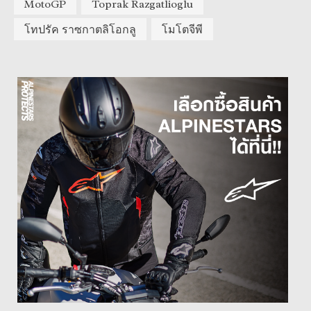
MotoGP
Toprak Razgatlioglu
โทปรัค ราซกาตลิโอกลู
โมโตจีพี