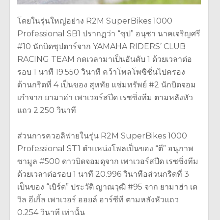
โดยในรุ่นใหญ่อย่าง R2M SuperBikes 1000
Professional SB1 ปรากฏว่า “ซุป” อนุชา นาคเจริญศรี
#10 นักบิดซุปตาร์จาก YAMAHA RIDERS’ CLUB
RACING TEAM กดเวลามาเป็นอันดับ 1 ด้วยเวลาต่อ
รอบ 1 นาที 19.550 วินาที คว้าโพลโพซิชั่นไปครอง
ด้านกริดที่ 4 เป็นของ สุหทัย แช่มทรัพย์​ #2 นักบิดจอม
เก๋าจาก ยามาฮ่า เพาเวอร์สปีด เรซซิ่งทีม ตามหลังหัว
แถว 2.250 วินาที
ส่วนการควอลิฟายในรุ่น R2M SuperBikes 1000
Professional ST1 ตำแหน่งโพลเป็นของ “ตี” อนุภาพ
ซามูล #500 ดาวบิดจอมดุจาก เพาเวอร์สปีด เรซซิ่งทีม
ด้วยเวลาต่อรอบ 1 นาที 20.996 วินาทีอส่วนกริดที่ 3
เป็นของ “เบิร์ด” ประวัติ ญาณวุฒิ #95 จาก ยามาฮ่า เด
วิล อีเกิ้ล เพาเวอร์ ​ออยล์ อาร์ซีที ตามหลังหัวแถว
0.254 วินาที เท่านั้น