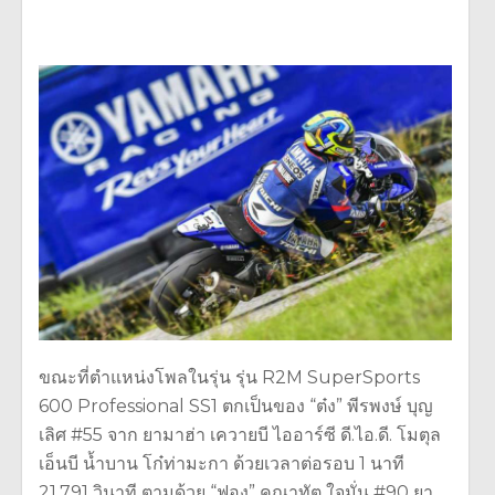
ขณะที่ตำแหน่งโพลในรุ่น รุ่น R2M SuperSports
600 Professional SS1 ตกเป็นของ “ต๋ง” พีรพงษ์ บุญ
เลิศ #55 จาก ยามาฮ่า เควายบี ไออาร์ซี ดี.ไอ.ดี. โมตุล
เอ็นบี น้ำบาน โก๋ท่ามะกา ด้วยเวลาต่อรอบ 1 นาที
21.791 วินาที ตามด้วย “ฟอง” คณาทัต ใจมั่น #90 ยา