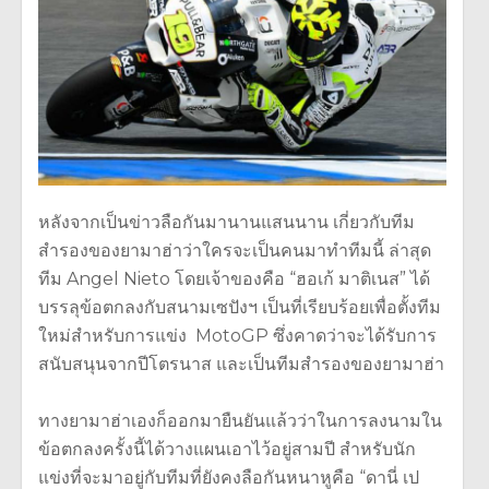
หลังจากเป็นข่าวลือกันมานานแสนนาน เกี่ยวกับทีม
สำรองของยามาฮ่าว่าใครจะเป็นคนมาทำทีมนี้ ล่าสุด
ทีม Angel Nieto โดยเจ้าของคือ “ฮอเก้ มาติเนส” ได้
บรรลุข้อตกลงกับสนามเซปังฯ เป็นที่เรียบร้อยเพื่อตั้งทีม
ใหม่สำหรับการแข่ง MotoGP ซึ่งคาดว่าจะได้รับการ
สนับสนุนจากปีโตรนาส และเป็นทีมสำรองของยามาฮ่า
ทางยามาฮ่าเองก็ออกมายืนยันแล้วว่าในการลงนามใน
ข้อตกลงครั้งนี้ได้วางแผนเอาไว้อยู่สามปี สำหรับนัก
แข่งที่จะมาอยู่กับทีมที่ยังคงลือกันหนาหูคือ “ดานี่ เป