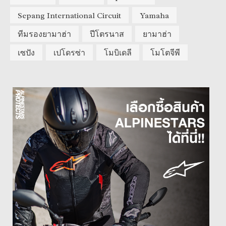
Sepang International Circuit
Yamaha
ทีมรองยามาฮ่า
ปีโตรนาส
ยามาฮ่า
เซปัง
เปโดรซ่า
โมบิเดลี
โมโตจีพี