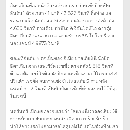
อิตาเลียนที่ออกนำต้องแต่รอบแรก ก่อนเข้าป้ายเป็น
อันดับ 1 ด้วยเวลา 41 นาที 43.822 วินาที ทิ้งห่าง แอ
รอน คาเน็ต นักบิดสแปนิชจาก เอสเตรลล่า กลิเซีย ถึง
4.689 วินาที ตามด้วย ฟาบิโอ ดิ จิอันโตนิโอ ดาวรุ่ง
อิตาเลียนอีกคนจาก เดล คานซ่า เกรซินี โมโตทรี ตาม
หลังแชมป์ 4.9673 วินาที
ขณะที่อันดับ 4 ตกเป็นของ อีเนีย บาสเตียนินี นักยิด
อิตาเลียนจาก เลพเพิร์ด เรซซิ่ง ตามหลัง 5.818 วินาที
ด้าน อดัม นอร์โรดิน นักบิดมาเลเซียนจาก ปิโตรนาส ส
ปรินต้า เรซซิ่ง จบการแข่งขันในอันดับ 5 ตามหลัง
แชมป์ 9.112 วินาที เป็นนักบิดเอเชียที่ทำผลงานได้ดีที่สุด
ในเรซนี้
นครินทร์ เปิดเผยหลังจบเรซว่า “สนามนี้เราลองเสี่ยงใช้
ยางหน้าแบบฝนและยางหลังสลิค แต่แทร็กแห้งเร็ว
ทำให้ช่วงแรกไม่สามารถไล่คู่แข่งได้ แต่ในช่วงท้ายเรา