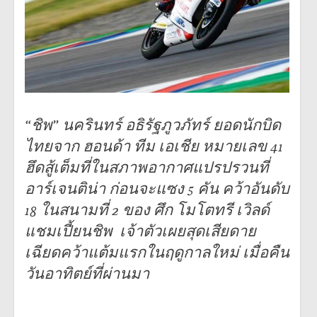
“ชิพ” นครินทร์ อธิรัฐภูวภัทร์ ยอดนักบิด
ไทยจาก ฮอนด้า ทีม เอเชีย หมายเลข 41
ฮึดสู้เต็มที่ในสภาพอากาศแปรปรวนที่
อาร์เจนติน่า ก่อนจะแซง 5 คัน คว้าอันดับ
18 ในสนามที่ 2 ของ ศึก โมโตทรี เวิลด์
แชมเปี้ยนชิพ เจ้าตัวเผยสุดเสียดาย
เฉียดคว้าแต้มแรกในฤดูกาลใหม่ เมื่อคืน
วันอาทิตย์ที่ผ่านมา