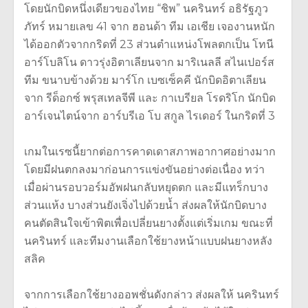
โดยนักบิดหนึ่งเดียวของไทย “ชิพ” นครินทร์ ​อธิรัฐภูว
ภัทร์ หมายเลข 41 จาก ฮอนด้า ทีม เอเชีย เจองานหนัก
ได้ออกตัวจากกริดที่ 23 ส่วนตำแหน่งโพลตกเป็น โทนี
อาร์โบลิโน ดาวรุ่งอิตาเลียนจาก มาริเนลลี สไนเปอร์ส
ทีม ขนาบข้างด้วย มาร์โก เบซเซ็คคี นักบิดอิตาเลียน
จาก รีด็อกซ์ พรุสเทลจีพี และ กาเบรียล โรดริโก นักบิด
อาร์เจนไตน์จาก อาร์บรีเอ โบ สกูล ไรเดอร์ ในกริดที่ 3
เกมในเรซนี้ยากต่อการคาดเดาสภาพอากาศอย่างมาก
โดยมีฝนตกลงมาก่อนการแข่งขันอย่างต่อเนื่อง ทว่า
เมื่อผ่านรอบวอร์มอัพฝนกลับหยุดตก และมีแทร็กบาง
ส่วนแห้ง บางส่วนยังเจิ่งไปด้วยน้ำ ส่งผลให้นักบิดบาง
คนตัดสินใจเข้าพิตเพื่อเปลี่ยนยางตั้งแต่เริ่มเกม ขณะที่
นครินทร์ และทีมงานเลือกใช้ยางหน้าแบบฝนยางหลัง
สลิค
จากการเลือกใช้ยางออพชั่นดังกล่าว ส่งผลให้ นครินทร์​