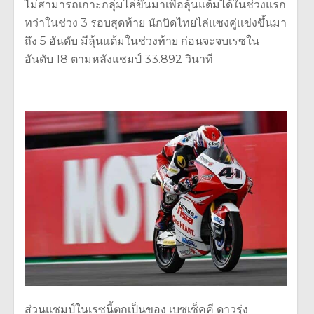
ไม่สามารถเกาะกลุ่มไล่ขึ้นมาเพื่อลุ้นแต้มได้ในช่วงแรก
ทว่าในช่วง 3 รอบสุดท้าย นักบิดไทยไล่แซงคู่แข่งขึ้นมา
ถึง 5 อันดับ มีลุ้นแต้มในช่วงท้าย ก่อนจะจบเรซใน
อันดับ 18 ตามหลังแชมป์ 33.892 วินาที
ส่วนแชมป์ในเรซนี้ตกเป็นของ เบซเซ็คคี ดาวรุ่ง