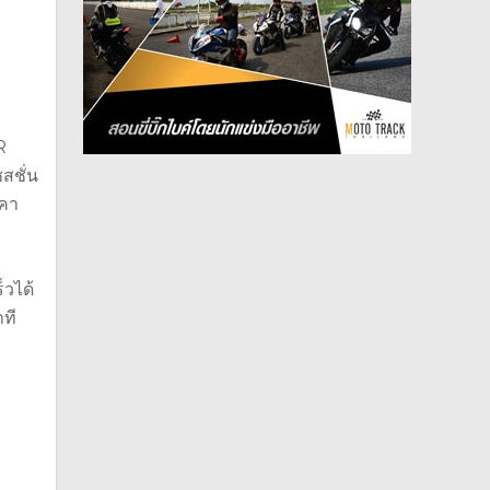
R
สชั่น
าคา
็วได้
าที