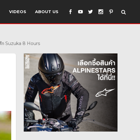
S
VIDEOS
ABOUT US
ว ศึก Suzuka 8 Hours