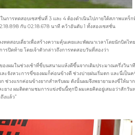
้ในการทดสอบเซสชั่นที่ 3 และ 4 ต้องดำเนินไปภายใต้สภาพแทร็กที
:18.898 กับ 02:18.678 นาที คว้าอันดับ 1 ทั้งสองเซสชั่น
ี่ลงทดสอบเดี่ยวเพื่อสร้างความคุ้นเคยและพัฒนาเวลาโดยนักบิดไท
เป็นการปิดท้าย โดยเจ้าตัวกล่าวถึงการทดสอบวันที่สองว่า
ดของผมในช่วงเช้าที่ขี่บนสนามแห้งดีขึ้นจากเดิมประมาณครึ่งวินาท
จังหวะการขี่ของผมก็ค่อนข้างดี ช่วงบ่ายฝนเริ่มตก และนี่เป็นครั
ก ช่วงแรกค่อนข้างยากสำหรับผม ดังนั้นผมจึงพยายามลงขี่ให้มากท
ะยาง ผมติดตามชมการแข่งขันนี้ทุกปี ผมเคยคิดอยู่เสมอว่าสักวันหน
ถึงแล้ว”