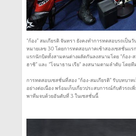
“ก้อง” สมเกียรติ จันทรา ยังคงทำการทดสอบรถเป็นว
หมายเลข 30 โดยการทดสอบภาคเช้าสองเซสชั่นแรกจั
แรกนักบิดทั้งสามคนต่างผลัดกันลงสนามโดย “ก้อง-สมเ
ฮาชิ” และ “โจนาธาน เรีย” ลงสนามตามลำดับ โดยทีมสาม
การทดสอบเซสชั่นที่สอง “ก้อง-สมเกียรติ” รับบทบาท
อย่างต่อเนื่อง พร้อมเก็บเกี่ยวประสบการณ์กับตัวรถเพิ
พาทีมจบด้วยอันดับที่ 3 ในเซสชั่นนี้