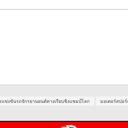
รแข่งขันรถจักรยานยนต์ทางเรียบชิงแชมป์โลก
มอเตอร์สปอร์