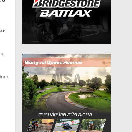
ใน
้ามา
ใน
ทักษะ