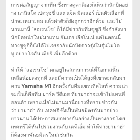
การต่
อสัญญาจากทีม ซึ่งทางดูคาติเองก็เห็นว่านักบิดอย่
าง นานิลโด เปตรุชชี่ และ แจ็ค มิลเลอร์ เป็นตัวเลือกที่
น่าจะเหมาะสม แล้วค่าตัวก็ยังถูกกว่าอีกด้วย และไม่
นานมานี้ “ลอเรนโซ” ก็ได้มีข่าวกับทีมซูซูกิ ซึ่งกำลังหา
นักบิดหน้าใหม่มาแทน อันเดร เอียโนเน่ แต่ในตอนนี้
ทางซูซูกิก็ยังได้ไปเจรจากับนักบิดดาวรุ่
งในรุ่นโมโต
ทู อย่าง โจอัน เมียร์ เพิ่มอีกด้วย
ทำให้ “ลอเรนโซ่” ตกอยู่ในสถานการณ์ที่โอกาสนั้
น
เหลือน้อยลงทุกที และมีความเป็นได้สูงที่เขาจะกลั
บมา
ควบ
Yamaha M1
อีกครั้งกับทีมแซทเทิลไลท์ ความน่า
จะเป็นก็คือทีม มาร์ค วีดีเอส ที่ยามาฮ่าจะเข้าไปแทนที่
ฮอนด้า เพราะเมื่อไม่นานมานี้อย่างที่
ทราบข่าวกัน
ว่า ยามาฮ่า กับ เทคทรี ซึ่งเป็นพันธมิตรกันมาอย่
าง
ยาวนาน ได้ประกาศแยกทางกันอย่างเป็
นทางการ โดย
เทคทรีได้หันไปร่วมงานกับ เคทีเอ็ม ทำให้ทางยามาฮ่า
ก็ต้องหาพันธมิ
ตรใหม่เช่นกัน