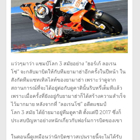
แว่วๆมาว่า แชมป์โลก 3 สมัยอย่าง “ฮอร์เก้ ลอเรน
โซ่“ จะกลับมาบิดให้กับทีมยามาฮ่าอีกครั้
งในปีหน้า ใน
สังกัดทีมแซทเทิ
ลไลท์ของยามาฮ่า เพราะว่าดูจาก
สถานการณ์ที่จะได้
อยู่ต่อกับดูคาตินั้นริบหรี่
เต็มทีแล้ว
เพราะเมื่อครั้งที่ยังอยู่
กับยามาฮ่าก็ได้สร้างความสำเร็
จ
ไว้มากมาย หลังจากที่ “ลอเรนโซ่” อดีตแชมป์
โลก 3 สมัย ได้ย้ายมาอยู่ทีมดูคาติ ตั้งแต่ปี 2017 ซึ่งก็
ประสบปัญหาอย่างหนักเกี่
ยวกับฟอร์มการบิดของเขา
ในตอนนี้ดูเหมือนว่านักบิ
ดชาวสเปนรายนี้จะไม่ได้รับ