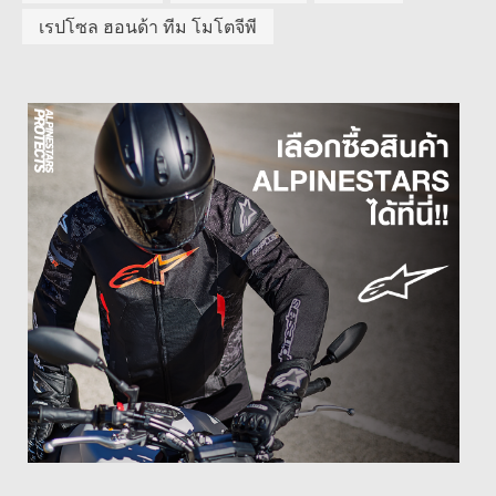
เรปโซล ฮอนด้า ทีม โมโตจีพี