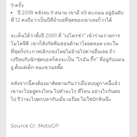
9 ครั้ง
ปี 2018 หลังจบ 9 สนาม เขามี 49 คะแนน อยู่อันดับ
ที่ 12 คงถือว่าเป็นปีที่ย่ำแย่ที่สุดของเขาเลยก็ว่าได้
จะเห็นได้ว่าตั้งปี 2001 ที่ “เปโดรซ่า” เข้าร่วมรายการ
โมโตจีพี เขาก็สังกัดทีมฮอนด้ามาโดยตลอด และใน
ที่สุดก็ประกาศเลิกแข่งโดยไม่ย้ายไปค่ายอื่นเลย ถ้า
เปรียบกับนักฟุตบอลก็คงจะเป็น “ไรอัน กิ๊ก” ที่อยู่กับแมน
ยู ตั้งแต่เด็ก จนแขวนสตั๊ด
หลังจากนี้คงต้องมาติดตามกันว่าเมื่อจบฤดูกาลนี้แล้ว
เขาจะไปอยู่ตรงไหน ไปทำอะไร ที่ไหน อย่างไรกันต่อ
ไป รึว่าจะไปตกปลากับเมีย เอร๊ยย ไม่ใช่บักหินน๊ะ
Source Cr.: MotoGP