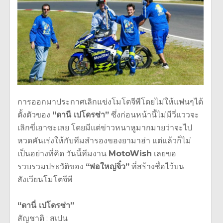
การออกมาประกาศเลิกแข่งโมโตจีพีโดยไม่ให้แฟนๆได้
ตั้งตัวของ
“ดานี เปโดรซ่า”
ซึ่งก่อนหน้านี้ไม่มีวี่แววจะ
เลิกขี่เอาซะเลย โดยมีแต่ข่าวหนาหูมากมายว่าจะไป
หวดคันเร่งให้กับทีมสำรองของยามาฮ่า แต่แล้วก็ไม่
เป็นอย่างที่คิด วันนี้ทีมงาน
MotoWish
เลยขอ
รวบรวมประวัติของ
“พ่อใหญ่จิ๋ว”
ที่สร้างชื่อไว้บน
สังเวียนโมโตจีพี
“ดานี่ เปโดรซ่า”
สัญชาติ : สเปน