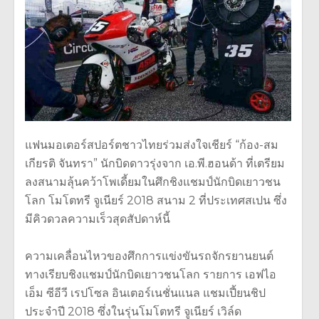
แฟนมอเตอร์สปอร์ตชาวไทยร่วมส่งใจเชียร์ “ก้อง-สม
เกียรติ จันทรา” นักบิดดาวรุ่งจาก เอ.พี.ฮอนด้า ที่เตรียม
ลงสนามลุ้นคว้าโพเดี้ยมในศึกชิงแชมป์นักบิดเยาวชน
โลก โมโตทรี จูเนียร์ 2018 สนาม 2 ที่ประเทศสเปน ซึ่ง
มีคิวดวลความเร็วสุดสัปดาห์นี้
ความเคลื่อนไหวของศึกการแข่งขันรถจักรยานยนต์
ทางเรียบชิงแชมป์นักบิดเยาวชนโลก รายการ เอฟไอ
เอ็ม ซีอีวี เรปโซล อินเตอร์เนชั่นแนล แชมเปี้ยนชิป
ประจำปี 2018 ซึ่งในรุ่นโมโตทรี จูเนียร์ เวิล์ด