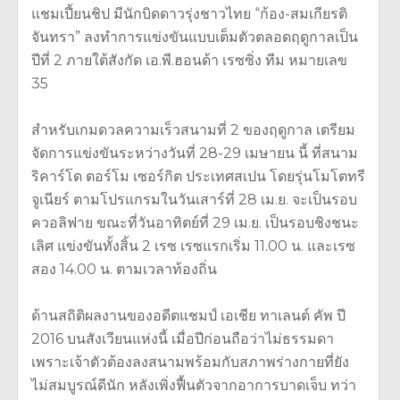
แชมเปี้ยนชิป มีนักบิดดาวรุ่งชาวไทย “ก้อง-สมเกียรติ
จันทรา” ลงทำการแข่งขันแบบเต็มตัวตลอดฤดูกาลเป็น
ปีที่ 2 ภายใต้สังกัด เอ.พี.ฮอนด้า เรซซิ่ง ทีม หมายเลข
35
สำหรับเกมดวลความเร็วสนามที่ 2 ของฤดูกาล เตรียม
จัดการแข่งขันระหว่างวันที่ 28-29 เมษายน นี้ ที่สนาม
ริคาร์โด ตอร์โม เซอร์กิต ประเทศสเปน โดยรุ่นโมโตทรี
จูเนียร์ ตามโปรแกรมในวันเสาร์ที่ 28 เม.ย. จะเป็นรอบ
ควอลิฟาย ขณะที่วันอาทิตย์ที่ 29 เม.ย. เป็นรอบชิงชนะ
เลิศ แข่งขันทั้งสิ้น 2 เรซ เรซแรกเริ่ม 11.00 น. และเรซ
สอง 14.00 น. ตามเวลาท้องถิ่น
ด้านสถิติผลงานของอดีตแชมป์ เอเชีย ทาเลนต์ คัพ ปี
2016 บนสังเวียนแห่งนี้ เมื่อปีก่อนถือว่าไม่ธรรมดา
เพราะเจ้าตัวต้องลงสนามพร้อมกับสภาพร่างกายที่ยัง
ไม่สมบูรณ์ดีนัก หลังเพิ่งฟื้นตัวจากอาการบาดเจ็บ ทว่า