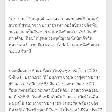
โดย “บอล” จักกฤษณ์ แสวงสวาท หมายเลข 91 แชมป์
สนามที่ผ่านมาจาก ยามาฮ่า เพาเวอร์สปีด เรซซิ่ง ทีม
กดเวลามาเป็นอันดับ 4 ตามหลังหัวแถว 1.754 วินาที
ตามด้วย “ท็อป” ณัฐพล ว่องวุฒิญาณ นักบิดเจ้าถิ่น
หมายเลข 9 จาก บีเค มอเตอร์สปอร์ต ตามหลังหัวแถว
4.808 วินาที
ขณะที่ผลการซ้อมครั้งแรกในรุ่น ซูเปอร์สต็อก 1000
ซี.ซี. ST1 ปรากฏว่า “ตี” อนุภาพ ซามูล จ่าฝูงจาก ยามา
ฮ่า เพาเวอร์สปีด เรซซิ่ง ทีม เจ้าของหมายเลข 500
ร้อนแรงต่อเนื่อง กดเวลาเป็นอันดับ 1 ด้วยเวลาต่อรอบ 1
นาที 36.839 วินาที เหนืออันดับ 2 อย่าง “เบียร์” เฉลิม
พล ผลไม้ จอมเก๋าจาก ยามาฮ่า ไรเดอร์ส คลับ เรซซิ่ง
ทีม 0.617 วินาที ขณะที่อันดับ 3 เป็นของ “เบิร์ด” ประวัติ