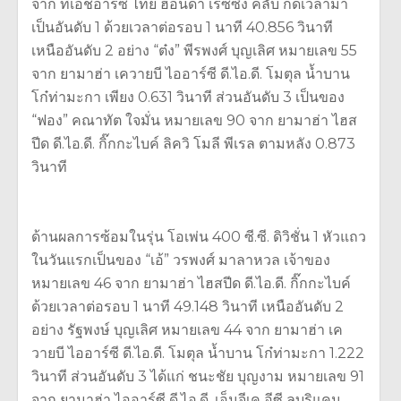
จาก ทีเอชอาร์ซี ไทย ฮอนด้า เรซซิ่ง คลับ กดเวลามา
เป็นอันดับ 1 ด้วยเวลาต่อรอบ 1 นาที 40.856 วินาที
เหนืออันดับ 2 อย่าง “ต๋ง” พีรพงศ์ บุญเลิศ หมายเลข 55
จาก ยามาฮ่า เควายบี ไออาร์ซี ดี.ไอ.ดี. โมตุล น้ำบาน
โก๋ท่ามะกา เพียง 0.631 วินาที ส่วนอันดับ 3 เป็นของ
“ฟอง” คณาทัต ใจมั่น หมายเลข 90 จาก ยามาฮ่า ไฮส
ปีด ดี.ไอ.ดี. กิ๊กกะไบค์ ลิควิ โมลี พีเรล ตามหลัง 0.873
วินาที
ด้านผลการซ้อมในรุ่น โอเพ่น 400 ซี.ซี. ดิวิชั่น 1 หัวแถว
ในวันแรกเป็นของ “เอ้” วรพงศ์ มาลาหวล เจ้าของ
หมายเลข 46 จาก ยามาฮ่า ไฮสปีด ดี.ไอ.ดี. กิ๊กกะไบค์
ด้วยเวลาต่อรอบ 1 นาที 49.148 วินาที เหนืออันดับ 2
อย่าง รัฐพงษ์ บุญเลิศ หมายเลข 44 จาก ยามาฮ่า เค
วายบี ไออาร์ซี ดี.ไอ.ดี. โมตุล น้ำบาน โก๋ท่ามะกา 1.222
วินาที ส่วนอันดับ 3 ได้แก่ ชนะชัย บุญงาม หมายเลข 91
จาก ยามาฮ่า ไออาร์ซี ดี.ไอ.ดี. เอ็นจีเค อีซี ลูบริแคน