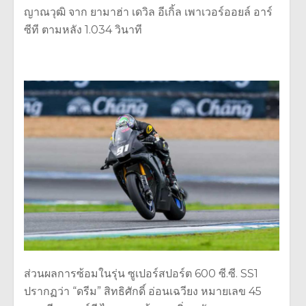
ญาณวุฒิ จาก ยามาฮ่า เดวิล อีเกิ้ล เพาเวอร์ออยล์ อาร์
ซีที ตามหลัง 1.034 วินาที
ส่วนผลการซ้อมในรุ่น ซูเปอร์สปอร์ต 600 ซี.ซี. SS1
ปรากฏว่า “ดรีม” สิทธิศักดิ์ อ่อนเฉวียง หมายเลข 45