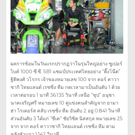
ผลการซ้อมในวันแรกปรากฏว่าในรุ่นใหญ่อย่าง ซูเปอร์
ไบค์ 1000 ซี.ซี. SB1 แชมป์ประเทศไทยอย่าง “ติ๊งโน๊ต”
ฐิติพงศ์ วโรกร เจ้าของหมายเลข 100 จาก คอร์ คาวา
ซากิ ไทยแลนด์ เรซซิ่ง ทีม กดเวลามาเป็นอันดับ 1 ด้วย
เวลาต่อรอบ 1 นาที 36.135 วินาที เหนือ “ซุป” อนุชา
นาคเจริญศรี หมายเลข 10 คู่แข่งคนสำคัญจาก ยามา
ฮ่า ไรเดอร์ส คลับ เรซซิ่ง ทีม อันดับ 2 อยู่ 0.841 วินาที
ส่วนอันดับ 3 ได้แก่ “ซีเค” ชัยวิชิต นิสสกุล หมายเลข 25
จาก จาก คอร์ คาวาซากิ ไทยแลนด์ เรซซิ่ง ทีม ตาม
หลังหัวแถว 1.142 วินาที