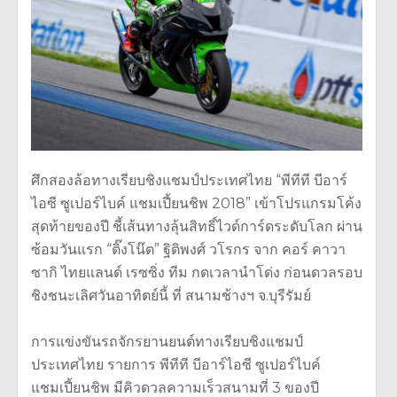
ศึกสองล้อทางเรียบชิงแชมป์ประเท
ศไทย “พีทีที บีอาร์
ไอซี ซูเปอร์ไบค์ แชมเปี้ยนชิพ 2018” เข้าโปรแกรมโค้ง
สุดท้ายของปี ชี้เส้นทางลุ้นสิทธิ์ไวด์การ์ดร
ะดับโลก ผ่าน
ซ้อมวันแรก “ติ๊งโน๊ต” ฐิติพงศ์ วโรกร จาก คอร์ คาวา
ซากิ ไทยแลนด์ เรซซิ่ง ทีม กดเวลานำโด่ง ก่อนดวลรอบ
ชิงชนะเลิศวันอาทิตย์
นี้ ที่ สนามช้างฯ จ.บุรีรัมย์
การแข่งขันรถจักรยานยนต์ทางเรียบชิงแชมป์
ประเทศไทย รายการ พีทีที บีอาร์ไอซี ซูเปอร์ไบค์
แชมเปี้ยนชิพ มีคิวดวลความเร็วสนามที่ 3 ของปี