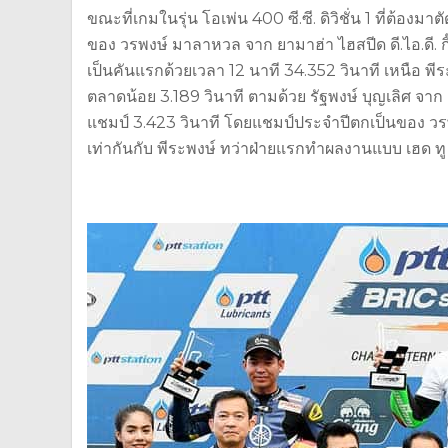
ขณะที่เกมในรุ่น โอเพ่น 400 ซี.ซี. ดิวิชั่น 1 ที่ต้อง
ของ วรพงษ์ มาลาหวล จาก ยามาฮ่า ไฮสปีด ดี.ไอ.ดี. กิ๊กะ
เป็นคันแรกด้วยเวลา 12 นาที 34.352 วินาที เหนือ พีระพ
ตลาดน้อย 3.189 วินาที ตามด้วย รัฐพงษ์ บุญเลิศ จาก 
แชมป์ 3.423 วินาที โดยแชมป์ประจำปีตกเป็นของ วรพง
เท่ากันกับ พีระพงษ์ ทว่าฝ่ายแรกทำผลงานแบบ เฮด ทู 