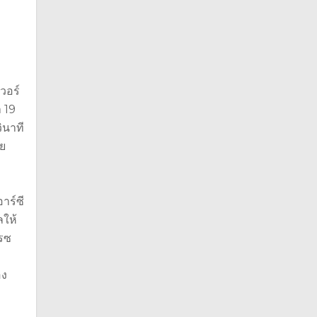
เวอร์
 19
ินาที
ดย
าร์ซี
ลให้
เรซ
บ
อง