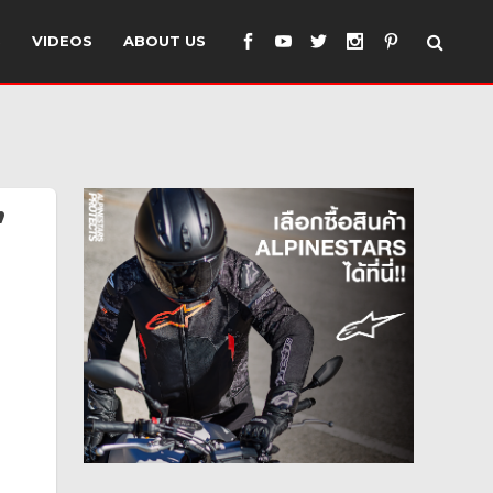
S
VIDEOS
ABOUT US
”