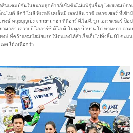
มาตัดสินแชมป์กันในสนามสุดท้ายก็เข้มข้นไม่แพ้รุ่นอื่นๆ โดยแชมป์ตกเ
ไบค์ ลิควิ โมลี พิเรลลี เคเอ็นบี เออห์ลิน วาชิ เอเรซเซอร์ ที่เข้าป
งษ์ หลุยบุญเป็ง จากยามาฮ่า ทีดีอาร์ ดี.ไอ.ดี. รูม เอเรซเซอร์ ป็อป
ยามาฮ่า เควายบี ไออาร์ซี ดี.ไอ.ดี. โมตุล น้ำบาน โก๋ ท่ามะกา ตาม
ษ์ ที่คว้าแชมป์สมัยแรกให้ตนเองได้สำเร็จเก็บไปทั้งสิ้น 81 คะแ
เฮด ได้เหนือกว่า