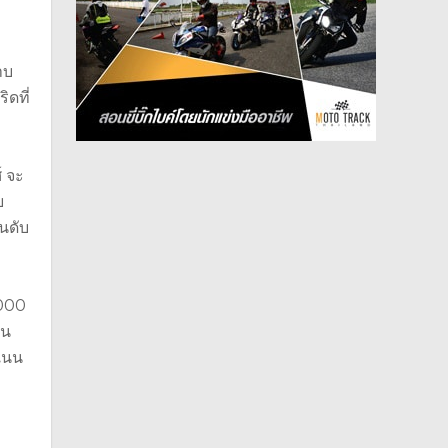
าบ
ิดที่
์ จะ
ย
ันดับ
,000
็น
ะแนน