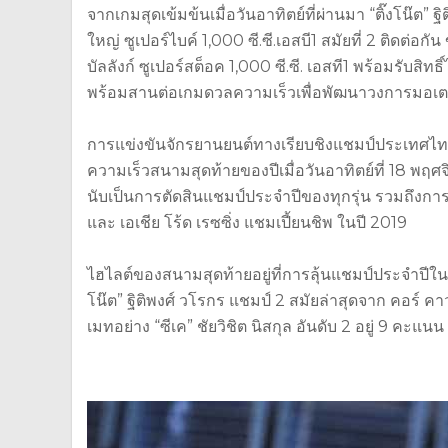
จากเกมสุดเข้มข้นเมื่อวันอาทิตย์ที่ผ่านมา “ติ๊งโน๊ต”
ใหญ่ ซูเปอร์ไบค์ 1,000 ซี.ซี.เอสบี1 สมัยที่ 2 ติดต่อ
บัลลังก์ ซูเปอร์สต็อค 1,000 ซี.ซี. เอสที1 พร้อมรับสิทธ
พร้อมสานต่อเกมดวลความเร็วเพื่อพัฒนาวงการมอเต
การแข่งขันจักรยานยนต์ทางเรียบชิงแชมป์ประเทศไทย ร
ความเร็วสนามสุดท้ายของปีเมื่อวันอาทิตย์ที่ 18 พฤศจิก
นับเป็นการตัดสินแชมป์ประจำปีของทุกรุ่น รวมถึงการลุ
และ เอเชีย โร้ด เรซซิ่ง แชมเปี้ยนชิพ ในปี 2019
ไฮไลต์ของสนามสุดท้ายอยู่ที่การลุ้นแชมป์ประจำปีในรุ่น
โน๊ต” ฐิติพงศ์ วโรกร แชมป์ 2 สมัยล่าสุดจาก คอร์ คาว
เมทอย่าง “ซีเค” ชัยวิชิต นิสกุล อันดับ 2 อยู่ 9 คะแนน