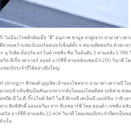
ที1 ไม่มีอะไรพลิกผันเมื่อ “ตี” อนุภาพ ซามูล จ่าฝูงจาก ยามาฮ่า เพา
ียวจบคว้าแชมป์แบบร้อยเปอร์เซ็นต์ทั้ง 4 สนามติดต่อกัน ด้วยเวลา
นุ รังสิต ท็อปวัน ดร.ไบค์ เรซซิ่ง ทีม ในอันดับ 2 ตามหลัง 5.786 ว
วิล อีเกิ้ล เพาเวอร์ ออยล์ อาร์ซีที ตามหลังแชมป์ 6.290 วินาที โ
ชมป์ประจำปีได้อย่างยิ่งใหญ่
อส1 ปรากฏว่า พีรพงศ์ บุญเลิศ เจ้าของโพลจาก ยามาฮ่า เควายบี ไออ
ดียวจบเข้าเส้นชัยเป็นคันแรกทว่ากลับโดนลงโทษดิสควอลิฟาย ส่งผ
ด ดี.ไอ.ดี. กิ๊กะไบค์ ลิควิ โมลี พิเรลลี เคเอ็นบี เออห์ลิน วาชิ เอ
่าง สิทธิศักดิ์ อ่อนเฉวียง จาก ทีเอชอาร์ซี ไทย ฮอนด้า เรซซิ่ง คลั
า เดวิล อาร์ซีที ตามหลัง 22.406 วินาที โดยแขมป์ประจำปีตกเป็นข
สำเร็จ