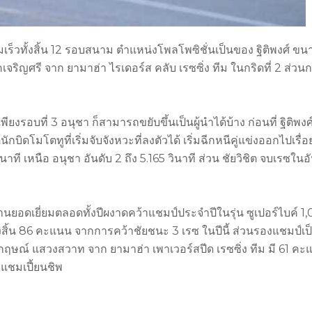
ามเร็วทั้งสิ้น 12 รอบสนาม ตำแหน่งโพลโพซิชั่นเป็นของ ฐิติพงศ์ ขน
คเจริญศรี จาก ยามาฮ่า ไรเดอร์ส คลับ เรซซิ่ง ทีม ในกริดที่ 2 ส่วนกร
ยงรอบที่ 3 อนุชา ก็สามารถขยับขึ้นเป็นผู้นำได้บ้าง ก่อนที่ ฐิติพงศ
กบิดโมโตทูที่เริ่มจับจังหวะที่ลงตัวได้ เริ่มฉีกหนีคู่แข่งออกไปเรื่อ
าที เหนือ อนุชา อันดับ 2 ถึง 5.165 วินาที ส่วน ชัยวิชิต จบเรซในอ
านยอดเยี่ยมตลอดทั้งปีผงาดคว้าแชมป์ประจำปีในรุ่น ซูเปอร์ไบค์ 1
ด้ทั้งสิ้น 86 คะแนน จากการคว้าชัยชนะ 3 เรซ ในปีนี้ ส่วนรองแชมป์เป
กฤษณ์ แสวงสวาท จาก ยามาฮ่า เพาเวอร์สปีด เรซซิ่ง ทีม มี 61 ค
แชมเปี้ยนชิพ