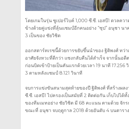
โดยเกมในรุ่น ซูเปอร์ไบค์ 1,000 ซี.ซี. เอสบี1 ดวลคว
ข้างด้วยคู่แข่งที่ลุ้นแชมป์อีกคนอย่าง “ซุป” อนุชา นา
3 เป็นของ ชัยวิชิต
ออกสตาร์ทเรซนี้ด้วยการขยับขึ้นนำของ ฐิติพงศ์ ทว่าเพี
อาศัยจังหวะที่ดีกว่า แซงกลับคืนได้สำเร็จ จากนั้นอดีตนั
ก่อนบิดเข้าป้ายเป็นคันแรกด้วยเวลา 19 นาที 17.256 วิน
3 ตามหลังแชมป์ 8.121 วินาที
จบการแข่งขันสนามสุดท้ายของปี ฐิติพงศ์ ที่สร้างผลง
ซี.ซี. เอสบี1 ไปครองเป็นสมัยที่ 2 ติดต่อกัน เก็บไปไ
ของทีมเมทอย่าง ชัยวิชิต มี 68 คะแนน ตามด้วย จักร
ขณะที่ อนุชา จบฤดูกาล 2018 ด้วยอันดับ 4 บนตาราง