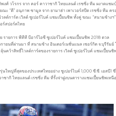
 ฐิติพงศ์ วโรกร จาก คอร์ คาวาซากิ ไทยแลนด์ เรซซิ่ง ทีม ผงาดแชมป์
กัน ขณะ “ตี” อนุภาพ ซามูล จาก ยามาฮ่า เพาเวอร์สปีด เรซซิ่ง ทีม คร
ิ์ไวลด์การ์ด เวิลด์ ซูเปอร์ไบค์ แชมเปี้ยนชิพ ทั้งคู่ ขณะ “สนามช้างฯ”
อร์สปอร์ตไทย
ายการ พีทีที บีอาร์ไอซี ซูเปอร์ไบค์ แชมเปี้ยนชิพ 2018 ดวล
ายนที่ผ่านมา ที่ สนามช้าง อินเตอร์เนชั่นแนล เซอร์กิต จ.บุรีรัมย์
้นคว้าสิทธิ์ไวลด์การ์ดของรายการ เวิลด์ ซูเปอร์ไบค์ แชมเปี้ยนชิ
ใหญ่ที่สุดของประเทศไทยอย่าง ซูเปอร์ไบค์ 1,000 ซี.ซี. เอสบี1 ซึ่ง
าซากิ ไทยแลนด์ เรซซิ่ง ทีม ที่รั้งจ่าฝูงบนตารางแชมเปี้ยนชิพเหนื