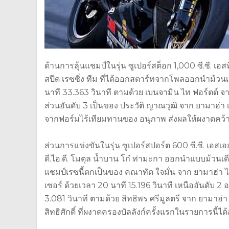
ด้านการลุ้นแชมป์ในรุ่น ซูเปอร์สต็อก 1,000 ซี.ซี. เอส
สปีด เรซซิ่ง ทีม ที่ได้ออกสตาร์ทจากโพลออกนำม้วนเด
นาที 33.363 วินาที ตามด้วย เบนจามิน ไท ฟอร์ตต์ จาก 
ส่วนอันดับ 3 เป็นของ ประวัติ ญาณวุฒิ จาก ยามาฮ่า เด
จากฟอร์มไร้เทียมทานของ อนุภาพ ส่งผลให้ผงาดคว้าแ
ส่วนการแข่งขันในรุ่น ซูเปอร์สปอร์ต 600 ซี.ซี. เอสเ
ดี.ไอ.ดี. โมตุล น้ำบาน โก๋ ท่ามะกา ออกนำแบบม้วนเ
แชมป์เรซนี้ตกเป็นของ คณาทัต ใจมั่น จาก ยามาฮ่า ไฮสปี
เซอร์ ด้วยเวลา 20 นาที 15.196 วินาที เหนืออันดับ 2 อย
3.081 วินาที ตามด้วย สิทธิพร ศรีมูลตรี จาก ยามาฮ่
สิทธิศักดิ์ ที่ผงาดครองบัลลังก์ครั้งแรกในรายการนี้ได้