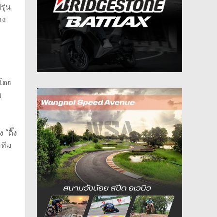
รุ่น
อง
 โดย
พ
 “ติ๊ง
อทีม