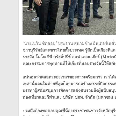
“นายเนวิน ชิดชอบ” ประธาน สนามช้าง อินเตอร์เนชั่
ชาวบุรีรัมย์และชาวไทยทั้งประเทศ รู้สึกเป็นเกียรติและ
รางวัล โมโต จีพี กรังด์ปรีซ์ ออฟ เดอะ เยียร์ (
คณะกรรมการทุกท่านที่ให้เกียรติมอบรางวัลนี้ให้แก่
แน่นอนว่าตลอดระยะเวลาของการเตรียมการ เราได้พ
เหล่านั้นจนในท้ายที่สุดก็สามารถสร้างสรรค์กิจกรร
บรรดาผู้สนับสนุนการจัดการแข่งขันรวมถึงผู้สนับส
ท่องเที่ยวและกีฬาและ บริษัท ปตท. จำกัด (มหาชน) ห
ร
วมถึงต้องขอขอบคุณพี่น้องประชาชนชาวจังหวัดบุ