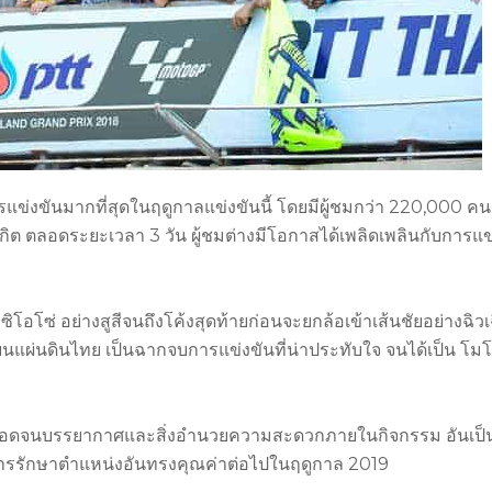
ชมการแข่งขันมากที่สุดในฤดูกาลแข่งขันนี้ โดยมีผู้ชมกว่า 220,000 ค
ิต ตลอดระยะเวลา 3 วัน ผู้ชมต่างมีโอกาสได้เพลิดเพลินกับการแข
ิซิโอโซ่ อย่างสูสีจนถึงโค้งสุดท้ายก่อนจะยกล้อเข้าเส้นชัยอย่างฉิว
บนแผ่นดินไทย เป็นฉากจบการแข่งขันที่น่าประทับใจ จนได้เป็น โมโ
ยมตลอดจนบรรยากาศและสิ่งอำนวยความสะดวกภายในกิจกรรม อันเป
ในการรักษาตำแหน่งอันทรงคุณค่าต่อไปในฤดูกาล 2019