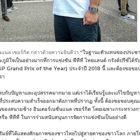
นแนล เซอร์กิต กล่าวด้วยความยินดีว่า
“ในฐานะตัวแทนของประช
ภูมิใจเป็นอย่างมากที่การแข่งขัน พีทีที ไทยแลนด์ กรังด์ปรีซ์ได้รั
MotoGP Grand Prix of the Year) ประจำปี 2018 นี้ และต้องขอขอ
เรา
บกับปัญหาและอุปสรรคมากมาย แต่เราได้เรียนรู้และแก้ไขปัญหา
มที่ประสบความสำเร็จออกมาดังภาพที่ปรากฏ ทั้งนี้ ต้องขอขอบคุณเ
นุนของสนามช้าง อินเตอร์เนชั่นแนล เซอร์กิต โดยเฉพาะกระทรวงก
รือ พีทีที ในการร่วมสนับสนุนการจัดการแข่งขันเป็นอย่างดี
รีรัมย์ที่ได้แสดงศักยภาพของชาวไทยไปสู่สายตาของชาวโลก ภาย