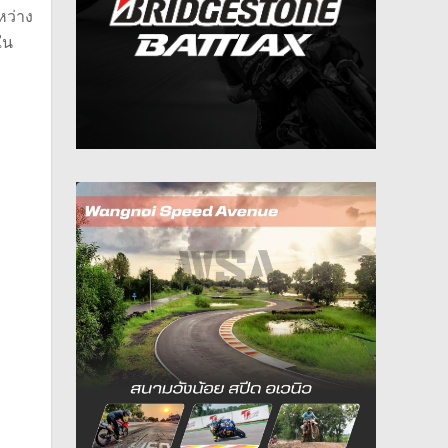
หว่าง
ใน