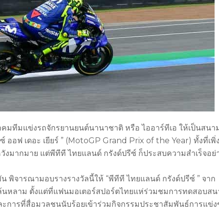
สมาคมทีมแข่งรถจักรยานยนต์นานาชาติ หรือ ไออาร์ทีเอ ให้เป็นสนา
รีซ์ ออฟ เดอะ เยียร์ ” (MotoGP Grand Prix of the Year) ทั้งที่เพิ่
มากมาย แต่พีทีที ไทยแลนด์ กรังด์ปรีซ์ ก็ประสบความสำเร็จอย่า
ขัน พิจารณามอบรางรางวัลนี้ให้ “พีทีที ไทยแลนด์ กรังด์ปรีซ์ ” จาก
้นหลาม ตั้งแต่ที่แฟนมอเตอร์สปอร์ตไทยแห่ร่วมชมการทดสอบส
ละการที่สื่อมวลชนนับร้อยเข้าร่วมกิจกรรมประชาสัมพันธ์การแข่ง