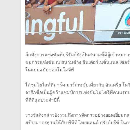
อีกทั้งการแข่งขันที่บุรีรัมย์ยังเป็นสนามที่มีผู้เข้า
ชมการแข่งขัน ณ สนามช้าง อินเตอร์เนชั่นแนล เซอร์ก
ในแบบฉบับของโมโตจีพี
ได้ชมไฮไลท์ที่มาร์ค มาร์เกซขับเคี่ยวกับ อันเดรีย โดว
จารึกชื่อเป็นผู้คว้าแชมป์การแข่งขันโมโตจีพีคนแรก
ที่ดีที่สุดประจำปีนี้
รางวัลดังกล่าวยังรวมถึงการจัดการอย่างยอดเยี่
สร้างมาตรฐานให้กับ พีทีที ไทยแลนด์ กรังด์ปรีซ์ 