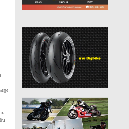
ม
ง
งสูง
นาม
ขัน