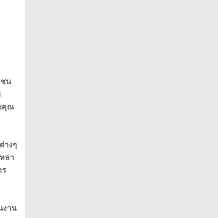
าชน
บ
บคุณ
ต่างๆ
หล่า
าร
ในงาน