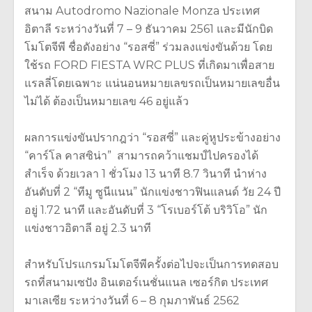
สนาม Autodromo Nazionale Monza ประเทศ
อิตาลี ระหว่างวันที่ 7 – 9 ธันวาคม 2561 และมีนักบิด
โมโตจีพี ชื่อดังอย่าง “รอสซี่” ร่วมลงแข่งขันด้วย โดย
ใช้รถ FORD FIESTA WRC PLUS ที่เกิดมาเพื่อสาย
แรลลี่โดยเฉพาะ แน่นอนหมายเลขรถเป็นหมายเลขอื่น
ไม่ได้ ต้องเป็นหมายเลข 46 อยู่แล้ว
ผลการแข่งขันปรากฎว่า “รอสซี่” และคู่หูประข้างอย่าง
“คาร์โล คาสซิน่า” สามารถคว้าแชมป์ไปครองได้
สำเร็จ ด้วยเวลา 1 ชั่วโมง 13 นาที 8.7 วินาที นำห่าง
อันดับที่ 2 “ทีมู ซูนีแนน” นักแข่งชาวฟินแลนด์ วัย 24 ปี
อยู่ 1.72 นาที และอันดับที่ 3 “โรเบอร์โต้ บริวิโอ” นัก
แข่งชาวอิตาลี อยู่ 2.3 นาที
สำหรับโปรแกรมโมโตจีพีครั้งต่อไปจะเป็นการทดสอบ
รถที่สนามเซปัง อินเตอร์เนชั่นแนล เซอร์กิต ประเทศ
มาเลเซีย ระหว่างวันที่ 6 – 8 กุมภาพันธ์ 2562