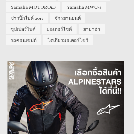
Yamaha MOTOROiD
Yamaha MWC-4
ข่าวบิ๊กไบค์ 2017
จักรยานยนต์
ซุปเปอร์ไบค์
มอเตอร์ไซค์
ยามาฮ่า
รถคอนเซปต์
โตเกียวมอเตอร์โชว์