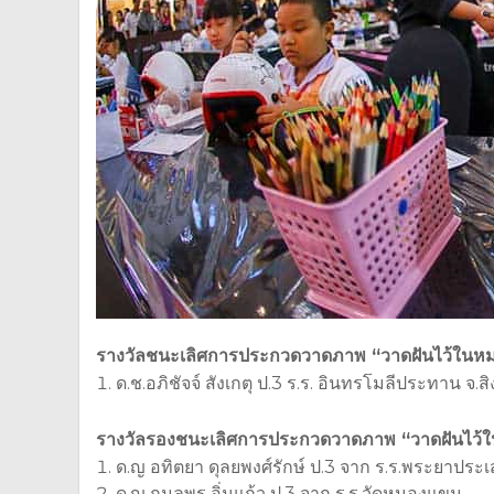
รางวัลชนะเลิศการประกวดวาดภาพ “วาดฝันไว้ในหม
ด.ช.อภิชัจจ์ สังเกตุ ป.3 ร.ร. อินทรโมลีประทาน จ.สิง
รางวัลรองชนะเลิศการประกวดวาดภาพ “วาดฝันไว้ใ
ด.ญ อทิตยา ดุลยพงศ์รักษ์ ป.3 จาก ร.ร.พระยาประเ
ด.ญ กมลพร อิ่นแก้ว ป.3 จาก ร.ร.วัดหนองแขม