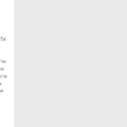
ใส่
ร่วม
รม
ความ
น
ทศ