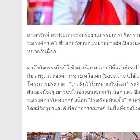
ดร.อารักษ์ พรประภา รองประธานกรรมการบริหาร บริษั
รณรงค์การขับขี่ปลอดภัยบนถนนมาอย่างต่อเนื่องในทุกๆ 
หมวกกันน็อก
มาถึงกิจกรรมในปีนี้ ซึ่งต่อเนื่องมาจากปีที่แล้วที่เร
กับ สพฐ. และองค์การช่วยเหลือเด็ก (Save the Chi
โครงการประกวด “วาดฝันไว้ในหมวกกันน็อก” ระดับชั
ฝันของน้องๆ เยาวชนไทยลงบนหมวกกันน็อก และ อีกก
รณรงค์การใส่หมวกกันน็อก “โรงเรียนหัวแข็ง” สำห
โดยมีวัตถุประสงค์เพื่อทำการรณรงค์ ในพื้นที่ของ