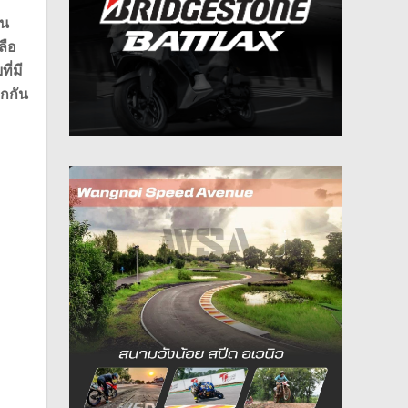
บน
ลือ
ี่มี
กกัน