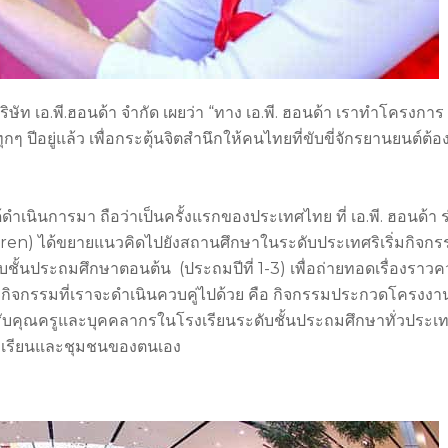
ท เอ.พี.ฮอนด้า จำกัด เผยว่า “ทาง เอ.พี. ฮอนด้า เราทำโครงการ
ปีอยู่แล้ว เพื่อกระตุ้นจิตสำนึกให้คนไทยที่ขับขี่จักรยานยนต์ต้อง
าได้ดำเนินการมา ถือว่าเป็นครั้งแรกของประเทศไทย ที่ เอ.พี. ฮอนด้า 
ldren) ได้ขยายแนวคิดไปยังสถานศึกษาในระดับประเทศริเริ่มกิจกร
้นประถมศึกษาตอนต้น (ประถมปีที่ 1-3) เพื่อถ่ายทอดเรื่องราว
ิจกรรมที่เราจะดำเนินควบคู่ไปด้วย คือ กิจกรรมประกวดโครงงา
รับคุณครูและบุคคลากรในโรงเรียนระดับชั้นประถมศึกษาทั่วประเ
โรงเรียนและชุมชนของตนเอง