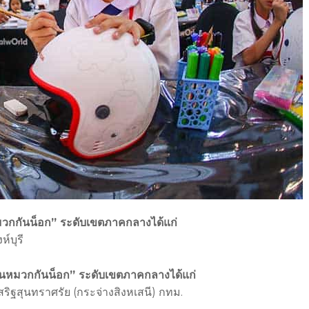
วกกันน็อก” ระดับเขตภาคกลางได้แก่
ห์บุรี
นหมวกกันน็อก” ระดับเขตภาคกลางได้แก่
สริฐสุนทราศรัย (กระจ่างสิงหเสนี) กทม.