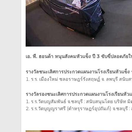
เอ. พี. ฮอนด้า หนุนสังคมหัวแข็ง ปี 3 ขับขี่ปลอด
รางวัลชนะเลิศการประกวดแผนงานโรงเรียนหัวแข็ง 
ร.ร. เมืองใหม่ ชลอราษฎร์รังสฤษฏ์ จ. ลพบุรี สนับส
รางวัลรองชนะเลิศการประกวดแผนงานโรงเรียนหัวแข
ร.ร.วัดบญสัมพันธ์ จ.ชลบุรี : สนับสนุนโดย บริษัท ม
ร.ร.วัดบุญญราศรี (ตำหรุราษฎร์อุปถัมภ์) จ.ชลบุรี