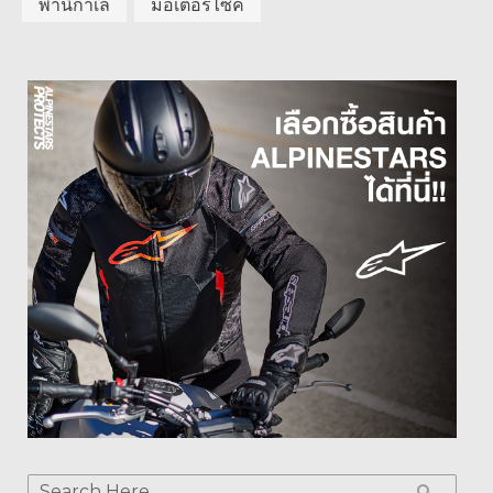
พานิกาเล่
มอเตอร์ไซค์