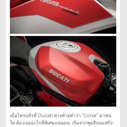
เมื่อไหร่แล้วที่ Ducati พ่วงท้ายคำว่า “Corse” มาหน
ใด ต้องเจออะไรที่พิเศษแน่นอน เริ่มจากชุดสีบนแฟริ่ง