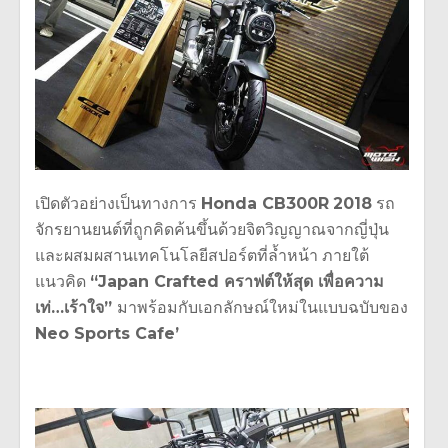
เปิดตัวอย่างเป็นทางการ
Honda CB300R
2018
รถ
จักรยานยนต์ที่ถูกคิดค้นขึ้
นด้วยจิตวิญญาณจากญี่ปุ่
น
และผสมผสานเทคโนโลยีสปอร์ตที่
ล้ำหน้า ภายใต้
แนวคิด
“Japan Crafted คราฟต์ให้สุด เพื่อความ
เท่…
เร้าใจ”
มาพร้อมกับเอกลักษณ์ใหม่
ในแบบฉบับของ
Neo Sports Cafe’