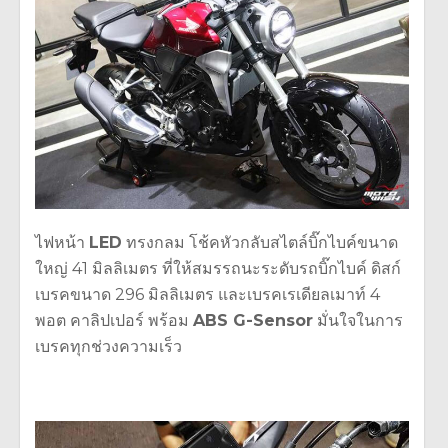
ไฟหน้า
LED
ทรงกลม โช้
คหัวกลับสไตล์บิ๊กไบค์ขนาด
ใหญ่ 41 มิลลิเมตร ที่ให้สมรรถนะระดับรถบิ๊กไบค์ ดิ
สก์
เบรคขนาด 296 มิลลิเมตร และเบรคเรเดียลเมาท์ 4
พอต คาลิปเปอร์ พร้อม
ABS G-Sensor
มั่นใจในการ
เบรคทุกช่วงความเร็
ว