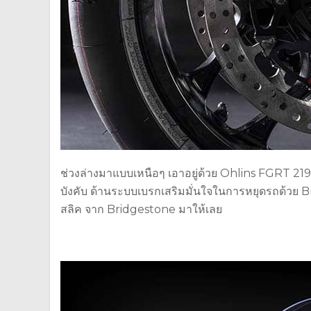
ช่วงล่างมาแบบเหนือๆ เอาอยู่ด้วย Ohlins FGRT 219
บังคับ ด้านระบบเบรกเสริมมั่นใจในการหยุดรถด้วย
สลิค จาก Bridgestone มาให้เลย