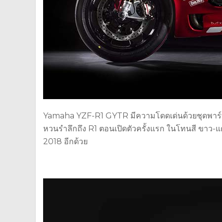
Yamaha YZF-R1 GYTR มีความโดดเด่นด้วยชุดพาร์ทแฟ
หวนรำลึกถึง R1 ตอนเปิดตัวครั้งแรก ในโทนสี ขาว-แด
2018 อีกด้วย