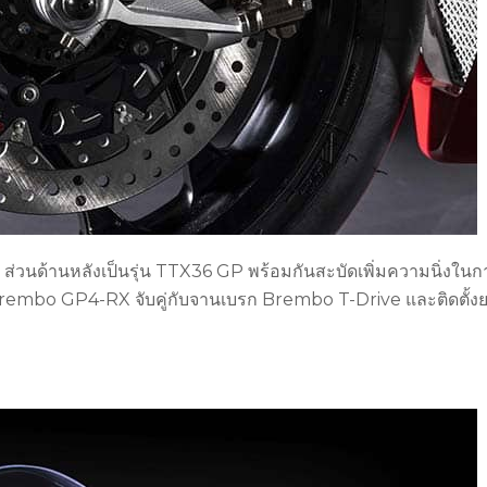
 ส่วนด้านหลังเป็นรุ่น TTX36 GP พร้อมกันสะบัดเพิ่มความนิ่งในก
 Brembo GP4-RX จับคู่กับจานเบรก Brembo T-Drive และติดตั้ง