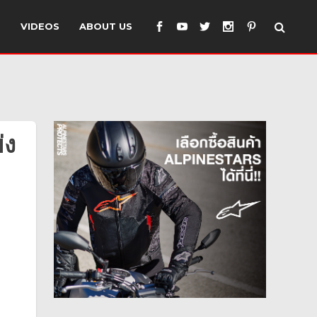
S
VIDEOS
ABOUT US
่ง