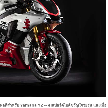
0 ปีพอดีสำหรับ Yamaha YZF-R1สปอร์ตไบค์ขวัญใจวัยรุ่น และเพื่อ