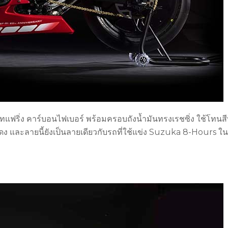
ริ่ง คาร์บอนไฟเบอร์ พร้อมครอบถังน้ำมันทรงเรชซิ่ง ใช้โทนสีท
ง และลายนี้ยังเป็นลายเดียวกับรถที่ใช้แข่ง Suzuka 8-Hours ใน