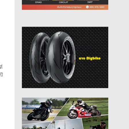
ี่
ปี