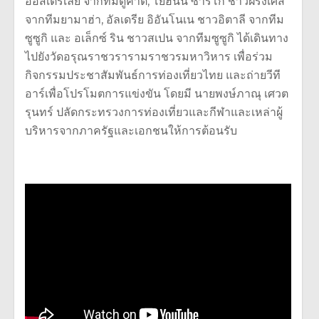
ออสเตรเลีย จากทีมดูคาติ, โยฮันน์ ซาร์โก ชาวฝรั่งเศส
จากทีมยามาฮ่า, อัลเดรีย อิอันโนเน ชาวอิตาลี จากทีม
ซูซูกิ และ อเล็กซ์ ริน ชาวสเปน จากทีมซูซูกิ ได้เดินทาง
ไปยังวัดอรุณราชวรารามราชวรมหาวิหาร เพื่อร่วม
กิจกรรมประชาสัมพันธ์การท่องเที่ยวไทย และถ่ายวีที
อาร์เพื่อโปรโมตการแข่งขัน โดยมี นายพงษ์ภาณุ เศวต
รุนทร์ ปลัดกระทรวงการท่องเที่ยวและกีฬาและเหล่าผู้
บริหารจากภาครัฐและเอกชนให้การต้อนรับ