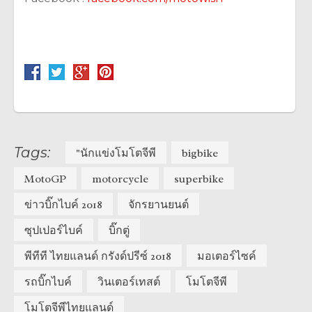
Tags:
"นักแข่งโมโตจีพี
bigbike
MotoGP
motorcycle
superbike
ข่าวบิ๊กไบค์ 2018
จักรยานยนต์
ซุปเปอร์ไบค์
บิ๊กตู่
พีทีที ไทยแลนด์ กรังด์ปรีซ์ 2018
มอเตอร์ไซค์
รถบิ๊กไบค์
วินเตอร์เทสต์
โมโตจีพี
โมโตจีพีไทยแลนด์