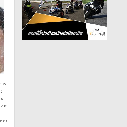
งการ
อง
ละ
ันนะ
แหละ