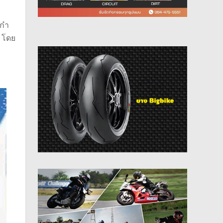
ก๋า
ี โดย