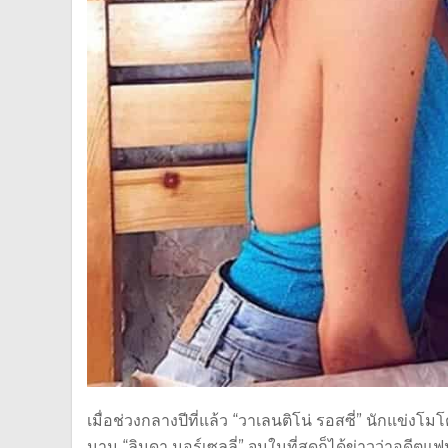
เมื่อช่วงกลางปีที่แล้ว “วาเลนติโน่ รอสซี่” นักแข่งโ
นาม “ลินดา มอร์เซลลี่” จนในที่สุดก็ได้ข่าวว่าอดีต