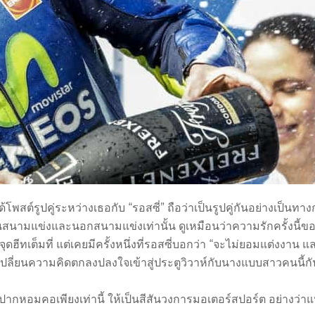
สต์รูปคู่ระหว่างเธอกับ “รอสซี่” ถือว่าเป็นรูปคู่กันอย่างเป็นทา
ทั้งในสนามแข่งและนอกสนามแข่งเท่านั้น ดูเหมือนว่าความรักครั้งนี้ข
จุดฮีทเต็มที่ แต่เคยมีครั้งหนึ่งที่รอสซี่บอกว่า “จะไม่ยอมแต่งงาน แ
” จะเปลี่ยนความคิดตกลงปลงใจเข้าสู่ประตูวิวาห์กับนางแบบสาวคนนี้ก
กหอมคอเพียงเท่านี้ ให้เป็นสีสันวงการมอเตอร์สปอร์ต อย่างว่า