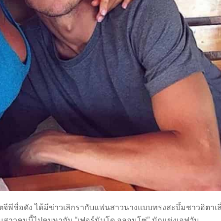
มโตจีพีชื่อดัง ได้มีข่าวเลิกรากับแฟนสาวนางแบบทรงสะบึ้มชาวอิตาเล
แฟนสาวคนนี้ไปคบหากับ “เฟอร์นันโด อลอนโซ่” นักแข่งเอฟวัน