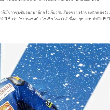
ก็มีข่าวซุบซิบออกมาอีกครั้งเกี่ยวกับเรื่องความรักของนักแข่งวัยเ
 ปี ชื่อว่า “ฟรานเชสก้า โซเฟีย โนเวโล่” ซึ่งอายุห่างกับป๋าถึง 15 ป