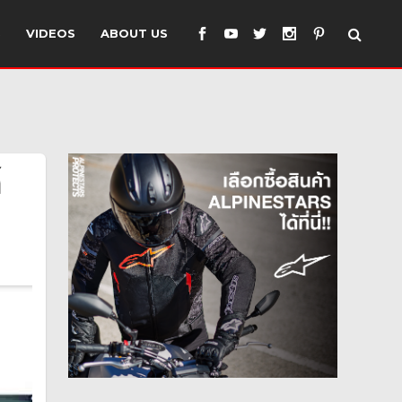
S
VIDEOS
ABOUT US
์