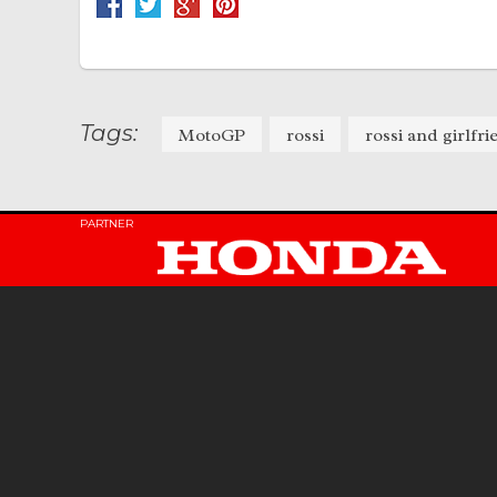
Tags:
MotoGP
rossi
rossi and girlfri
PARTNER