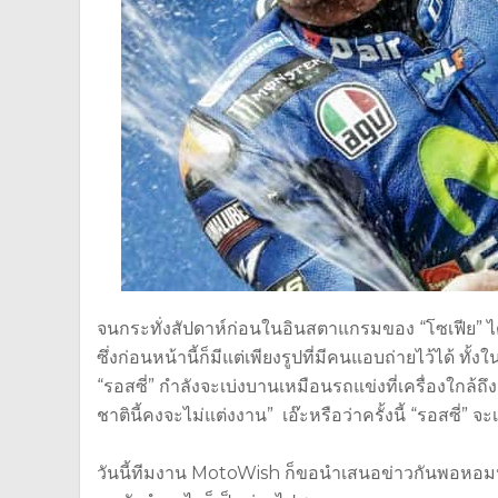
จนกระทั่งสัปดาห์ก่อนในอินสตาแกรมของ “โซเฟีย” ได้โพ
ซึ่งก่อนหน้านี้ก็มีแต่เพียงรูปที่มีคนแอบถ่ายไว้ได้ 
“รอสซี่” กำลังจะเบ่งบานเหมือนรถแข่งที่เครื่องใกล้ถึง
ชาตินี้คงจะไม่แต่งงาน” เอ๊ะหรือว่าครั้งนี้ “รอสซี่
วันนี้ทีมงาน MotoWish ก็ขอนำเสนอข่าวกันพอหอมปา