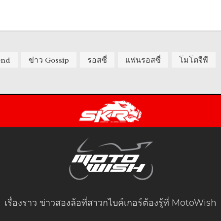
end
ข่าว Gossip
รอสซี่
แฟนรอสซี่
โมโตจีพี
เรื่องราว ข่าวสองล้อที่สาวกไบค์เกอร์ต้องรู้ที่ MotoWish