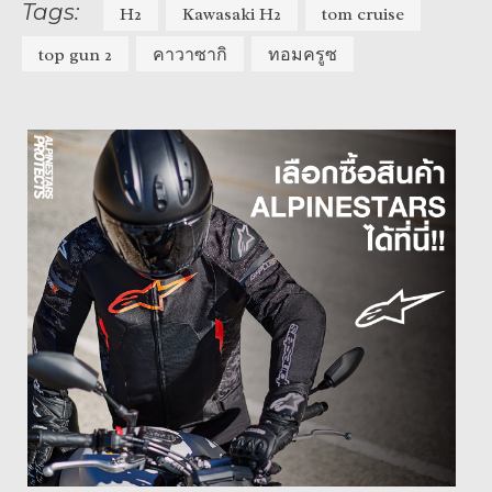
Tags:
H2
Kawasaki H2
tom cruise
top gun 2
คาวาซากิ
ทอมครูซ