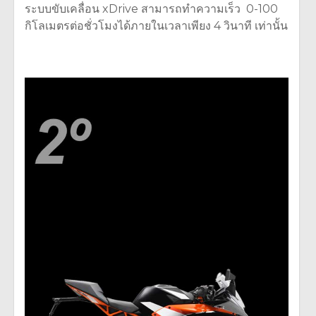
ระบบขับเคลื่อน xDrive สามารถทำความเร็ว 0-100
กิโลเมตรต่อชั่วโมงได้ภายในเวลาเพียง 4 วินาที เท่านั้น