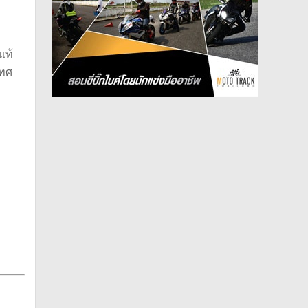
แท้
เทศ