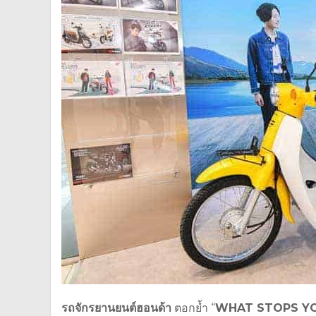
รถจักรยานยนต์ฮอนด้า
ตอกย้ำ “
WHAT STOPS Y