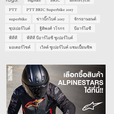
bigbike
BRIC
motorcycle
PTT
PTT BRIC Superbike 2017
superbike
ข่าวบิ๊กไบค์ 2017
จักรยานยนต์
ซุปเปอร์ไบค์
ฐิติพงศ์ วโรกร
บีอาร์ไอซี
พีทีที
พีทีที บีอาร์ไอซี ซูเปอร์ไบค์
มอเตอร์ไซค์
เวิลด์ ซูเปอร์ไบค์ แชมเปี้ยนชิพ