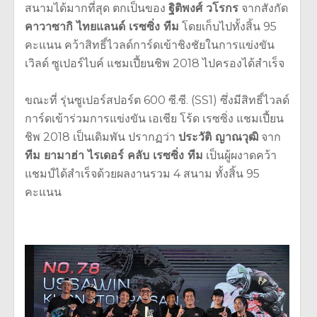
สนามได้มากที่สุด ตกเป็นของ
ฐิติพงศ์ วโรกร
จากสังกัด
คาวาซากิ ไทยแลนด์ เรซซิ่ง ทีม
โดยเก็บไปทั้งสิ้น 95
คะแนน คว้าสิทธิ์ไวลด์การ์ดเข้าชิงชัยในการแข่งขัน
เวิลด์ ซูเปอร์ไบค์ แชมเปี้ยนชิพ 2018 ไปครองได้สำเร็จ
ขณะที่ รุ่นซูเปอร์สปอร์ต 600 ซี.ซี. (SS1) ซึ่งมีสิทธิ์ไวลด์
การ์ดเข้าร่วมการแข่งขัน เอเชีย โร้ด เรซซิ่ง แชมเปี้ยน
ชิพ 2018 เป็นเดิมพัน ปรากฏว่า
ประวัติ ญาณวุฒิ
จาก
ทีม ยามาฮ่า ไรเดอร์ คลับ เรซซิ่ง ทีม
เป็นผู้ผงาดคว้า
แชมป์ได้สำเร็จด้วยผลงานรวม 4 สนาม ทั้งสิ้น 95
คะแนน