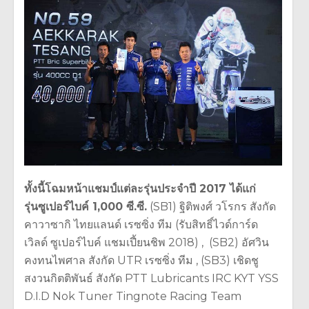
ทั้งนี้โฉมหน้าแชมป์แต่ละรุ่นประจำปี 2017 ได้แก่
รุ่นซูเปอร์ไบค์ 1,000 ซี.ซี.
(SB1) ฐิติพงศ์ วโรกร สังกัด
คาวาซากิ ไทยแลนด์ เรซซิ่ง ทีม (รับสิทธิ์ไวด์การ์ด
เวิลด์ ซูเปอร์ไบค์ แชมเปี้ยนชิพ 2018) , (SB2) อัศวิน
คงทนไพศาล สังกัด UTR เรซซิ่ง ทีม , (SB3) เชิดชู
สงวนกิตติพันธ์ สังกัด PTT Lubricants IRC KYT YSS
D.I.D Nok Tuner Tingnote Racing Team