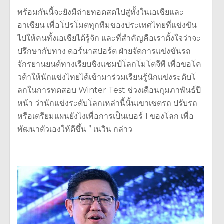
พร้อมกันนี้จะยังมีถ่ายทอดสดไปสู่
ทั้งในเอเชียและ
อาเซียน เพื่อโปรโมตทุกทีมของประเทศไทยที่
แข่งขัน
ไปให้คนทั้งเอเชียได้รู้
จัก และที่สำคัญคือเราตั้งใจว่าจะ
ปรึ
กษากับทาง ดอร์นาสปอร์ต ฝ่ายจัดการแข่งขันรถ
จักรยานยนต์
ทางเรียบชิงแชมป์โลกโมโตจีพี เพื่อขอโค
วต้าให้นักแข่งไทยได้เ
ข้ามาร่วมเรียนรู้นักแข่งระดับโ
ลกในการทดสอบ Winter Test ช่วงเดือนกุมภาพันธ์ปี
หน้า ว่านักแข่งระดับโลกเหล่านี้นั้น
เขาเซตรถ ปรับรถ
หรือเตรียมแผนยังไงเพื่อการเป็น
เบอร์
1
ของโลก เพื่อ
พัฒนาตัวเองให้ดีขึ้น ” เนวิน กล่าว