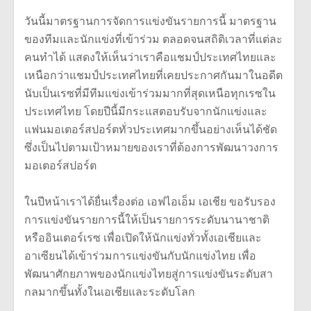
วันนี้มาตรฐานการจัดการแข่งขันร
ายการนี้ มาตรฐาน
ของทีมและนักแข่งที่เข้า
ร่วม ตลอดจนสถิติเวลาที่แต่ละ
คนทำได้ แสดงให้เห็นว่าเราคือแชมป์ประเท
ศไทยและ
เหนือกว่าแชมป์ประเทศไทย
ที่เคยประกาศกันมาในอดีต
นับเป็นเรซที่มีทีมแข่งเข้าร่วม
มากที่สุดเหนือทุกเรซใน
ประเทศไท
ย โดยปีนี้มีกระแสตอบรับจากนักแข่
งและ
แฟนมอเตอร์สปอร์ตทั่วประเทศ
มากขึ้นอย่างเห็นได้ชัด
ซึ่งเป็นไปตามเป้าหมายของเราที่
ต้องการพัฒนาวงการ
มอเตอร์สปอร์ต
ในปีหน้าเราได้ยื่นเรื่องต่อ เอฟไอเอ็ม เอเชีย ขอรับรอง
การแข่งขันรายการนี้ให้
เป็นรายการระดับนานาชาติ
หรืออินเตอร์เรซ เพื่อเปิดให้นักแข่งทั่วทั้งเอเ
ชียและ
อาเซียนได้เข้าร่วมการแข่
งขันกับนักแข่งไทย เพื่อ
พัฒนาศักยภาพของนักแข่งไทย
สู่การแข่งขันระดับสา
กลมากขึ้
นทั้งในเอเชียและระดับโลก