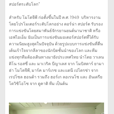
สปอร์ตระดับโลก”
สำหรับ โมโตจีพี ก่อตั้งขึ้นในปี ค.ศ. 1949 บริหารงาน
โดยโปรโมเตอร์ระดับโลกอย่าง ดอร์น่า สปอร์ต รับรอง
การแข่งขันโดยสมาพันธ์จักรยานยนต์นานาชาติ หรือ
เอฟไอเอ็ม นับเป็นการแข่งขันมอเตอร์สปอร์ตที่ได้รับ
ความนิยมสูงสุดในปัจจุบัน ด้วยรูปแบบการแข่งขันที่ตื่น
เต้นเร้าใจจากลีลาของนักบิดชั้นนำของโลก และทีม
แข่งทุกทีมต้องเดินทางมายังประเทศไทย นำโดย วาเลน
ติโน รอสซี่ และ มาเวริค บีญาเลส จาก โมบิสตาร์ ยามา
ฮ่า โมโตจีพี, มาร์ค มาร์เกซ และแดนี เปโดรซ่า จาก
เรปโซล ฮอนด้า รวมถึง ฮอร์เก ลอเรนโซ และ อันเดรีย
โดวิซิโอโซ จาก ดูคาติ ทีม เป็นต้น