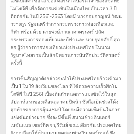
เอซเปเลต้า ซีอีโอ ของ ดอร์น่า สปอร์ต เจ้าของลิขสิทธิ์
โมโตจีพี เพื่อจัดการแข่งขันในเมืองไทยเป็นเวลา 3 ปี
ติดต่อกัน ในปี 2561-2563 โดยมี นางกอบกาญจน์ วัฒน
วรางกูร รัฐมนตรีว่าการกระทรวงการท่องเที่ยวและ
กีฬา พร้อมด้วย นายพงษ์ภาณุ เศวตรุนทร์ ปลัด
กระทรวงการท่องเที่ยวและกีฬา และ นายยุทธศักดิ์ สุภ
สร ผู้ว่าการการท่องเที่ยวแห่งประเทศไทย ในนาม
รัฐบาลไทยร่วมเป็นสักขีพยานการบันทึกประวัติศาสตร์
ครั้งนี้
การเซ็นสัญญาดังกล่าวจะทำให้ประเทศไทยก้าวเข้ามา
เป็น 1 ใน 19 สังเวียนของโลก ที่ใช้ดวลความเร็วศึกโม
โตจีพี ในปี 2561 เบื้องต้นกำหนดการแข่งขันไว้ในสุด
สัปดาห์แรกของเดือนตุลาคมปีหน้า ซึ่งถือเป็นช่วงโค้ง
สุดท้ายของการลุ้นแชมป์ โดยจะมีความเข้มข้นในการ
แข่งขันอย่างมาก ซึ่งจะมีขึ้นที่ สนามช้าง อินเตอร์
เนชั่นแนล เซอร์กิต จ.บุรีรัมย์ ขณะเดียวกัน ประเทศไทย
ยังถูกเลือกให้เป็นสนามทดสอบช่วงวินเทอร์เทสต์ ซึ่ง