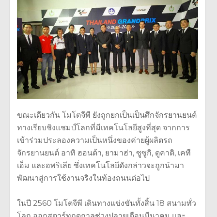
ขณะเดียวกัน โมโตจีพี ยังถูกยกเป็นเป็นศึกจักรยานยนต์
ทางเรียบชิงแชมป์โลกที่มีเทคโนโลยีสูงที่สุด จากการ
เข้าร่วมประลองความเป็นหนึ่งของค่ายผู้ผลิตรถ
จักรยานยนต์ อาทิ ฮอนด้า, ยามาฮ่า, ซูซูกิ, ดูคาติ, เคที
เอ็ม และอพริเลีย ซึ่งเทคโนโลยีดังกล่าวจะถูกนำมา
พัฒนาสู่การใช้งานจริงในท้องถนนต่อไป
ในปี 2560 โมโตจีพี เดินทางแข่งขันทั้งสิ้น 18 สนามทั่ว
โลก ออกสตาร์ทฤดูกาลช่วงปลายเดือนมีนาคม และ