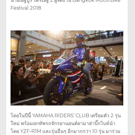
นายณัฐบูร ไตรณัฐี 2 ผู้จัดงาน Bangkok Motorbike
Festival 2018
โดยในปีนี้ YAMAHA RIDERS’ CLUB เตรียมตัว 2 รุ่น
ใหม่ พร้อมยกทัพรถจักรยานยนต์ยามาฮ่าบิ๊กไบค์นำ
โดย YZF-R1M และรุ่นอื่นๆ อีกมากกว่า 10 รุ่น มาร่วม