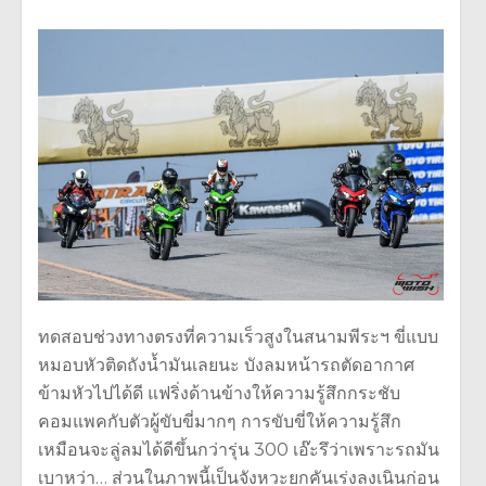
ทดสอบช่วงทางตรงที่ความเร็วสูงในสนามพีระฯ ขี่แบบ
หมอบหัวติดถังน้ำมันเลยนะ บังลมหน้ารถตัดอากาศ
ข้ามหัวไปได้ดี แฟริ่งด้านข้างให้ความรู้สึกกระชับ
คอมแพคกับตัวผู้ขับขี่มากๆ การขับขี่ให้ความรู้สึก
เหมือนจะลู่ลมได้ดีขึ้นกว่ารุ่น 300 เอ๊ะรึว่าเพราะรถมัน
เบาหว่า… ส่วนในภาพนี้เป็นจังหวะยกคันเร่งลงเนินก่อน