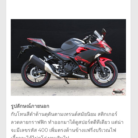
รูปลักษณ์ภายนอก
กับโทนสีดำด้านดุดันตามเทรนด์สมัยนิยม สติกเกอร์
ลวดลายกราฟฟิก ทำออกมาได้ดูสปอร์ตดีทีเดียว แต่น่า
จะมีเลขรหัส 400 เพิ่มตรงด้านข้างแฟริ่งบริเวณไฟ