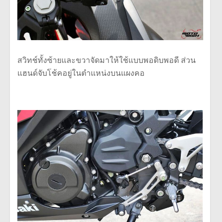
สวิทช์ทั้งซ้ายและขวาจัดมาให้ใช้แบบพอดิบพอดี ส่วน
แฮนด์จับโช้คอยู่ในตำแหน่งบนแผงคอ