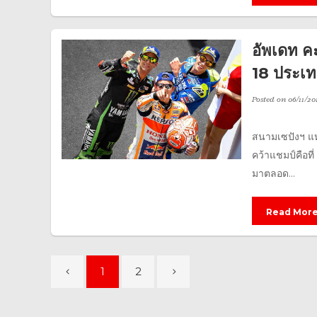
อัพเดท 
18 ประเท
Posted on
06/11/20
สนามเซปังฯ แห่ง
คว้าแชมป์คือที
มาตลอด...
Read Mor
1
2