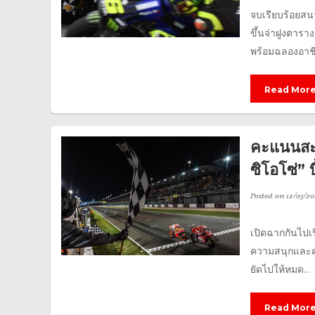
จบเรียบร้อยสนา
ขึ้นจ่าฝูงตารา
พร้อมฉลองอาชี
Read Mor
คะแนนสะส
ซิโอโซ่” 
Posted on
12/03/20
เปิดฉากกันไปเ
ความสนุกและคว
ยัดไปให้หมด...
Read Mor