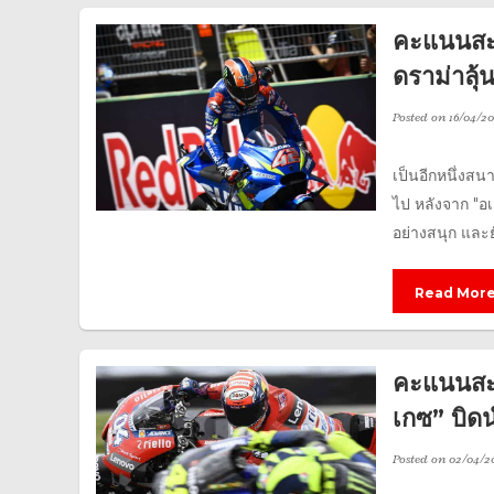
คะแนนสะ
ดราม่าลุ้น
Posted on
16/04/20
เป็นอีกหนึ่งสน
ไป หลังจาก "อเล
อย่างสนุก และยั
Read Mor
คะแนนสะส
เกซ” บิดน
Posted on
02/04/2