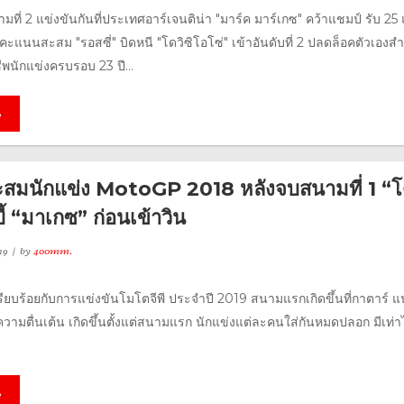
มที่ 2 แข่งขันกันที่ประเทศอาร์เจนติน่า "มาร์ค มาร์เกซ" คว้าแชมป์ รับ 25 
งคะแนนสะสม "รอสซี่" บิดหนี "โดวิซิโอโซ่" เข้าอันดับที่ 2 ปลดล็อคตัวเองสำ
พนักแข่งครบรอบ 23 ปี...
e
มนักแข่ง MotoGP 2018 หลังจบสนามที่ 1 “โ
บี้ “มาเกซ” ก่อนเข้าวิน
19
by
400mm.
รียบร้อยกับการแข่งขันโมโตจีพี ประจำปี 2019 สนามแรกเกิดขึ้นที่กาตาร์ 
ามตื่นเต้น เกิดขึ้นตั้งแต่สนามแรก นักแข่งแต่ละคนใส่กันหมดปลอก มีเท่า
e