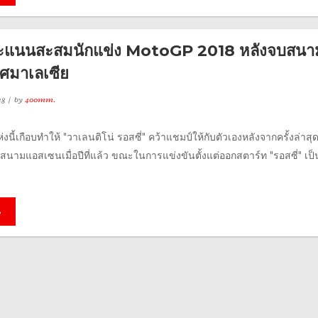
คะแนนสะสมนักแข่ง MotoGP 2018 หลังจบสนาม
ศมาเลเซีย
18
by
400mm.
นี้เกือบทำให้ "วาเลนติโน่ รอสซี่" คว้าแชมป์ให้กับตัวเองหลังจากครั้งล่าสุด
่ สนามแอสเซนเมื่อปีที่แล้ว ขณะในการแข่งขันตั้งแต่ออกสตาร์ท "รอสซี่" เป็น
e