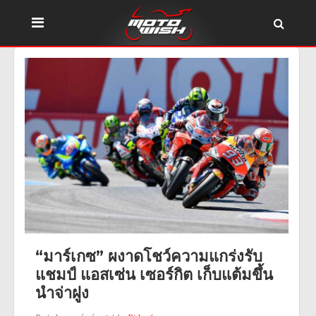
“มาร์เกซ” ผงาดโชว์ความแกร่งรับ
แชมป์ แอสเซ่น เซอร์กิต เก็บแต้มขึ้น
นำจ่าฝูง