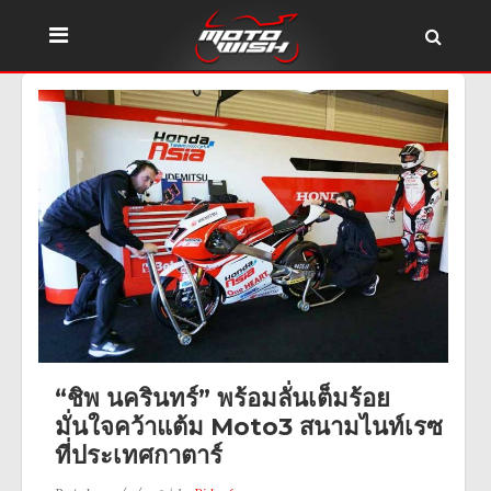
“ชิพ นครินทร์” พร้อมลั่นเต็มร้อย
มั่นใจคว้าแต้ม Moto3 สนามไนท์เรซ
ที่ประเทศกาตาร์