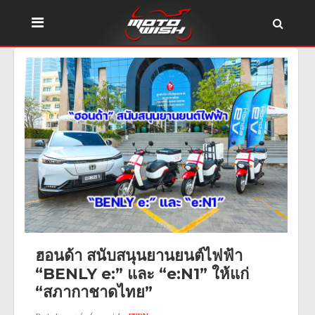
ฮอนด้า สนับสนุนยานยนต์ไฟฟ้า
“BENLY e:” และ “e:N1” ให้แก่
“สภากาชาดไทย”