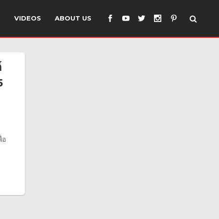
S
VIDEOS
ABOUT US
์
5
่อ